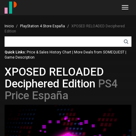
Toggl
navig
Inicio
PlayStation 4 Store España
XPOSED RELOADED Deciphered
Edition
Quick Links:
Price & Sales History Chart
|
More Deals from SOMEQUEST
|
Game Description
XPOSED RELOADED
Deciphered Edition
PS4
Price España