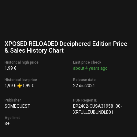
XPOSED RELOADED Deciphered Edition Price
& Sales History Chart
Historical high price
Last price check
1,99 €
about 4 years ago
Historical low price
Release date
1,99 €
1,99 €
22 dic 2021
Publisher
PSN Region ID
SOMEQUEST
EP2402-CUSA31958_00-
XRFULLEUBUNDLE01
Age limit
3+