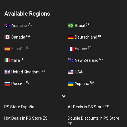
Available Regions
AU
BR
Australia
Brasil
CA
DE
Canada
Deutschland
ES
FR
España
France
IT
NZ
Italia
New Zealand
GB
US
United Kingdom
USA
RU
UA
Россия
Україна
PS Store España
All Deals in PS Store ES
Hot Deals in PS Store ES
Double Discounts in PS Store
ES