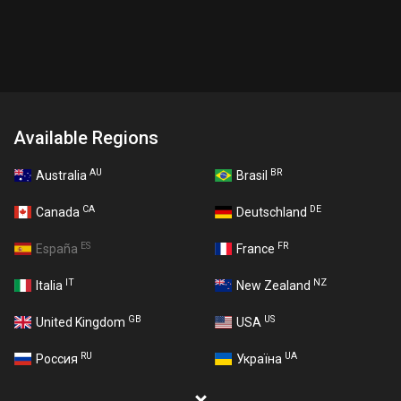
Available Regions
AU
BR
Australia
Brasil
CA
DE
Canada
Deutschland
ES
FR
España
France
IT
NZ
Italia
New Zealand
GB
US
United Kingdom
USA
RU
UA
Россия
Україна