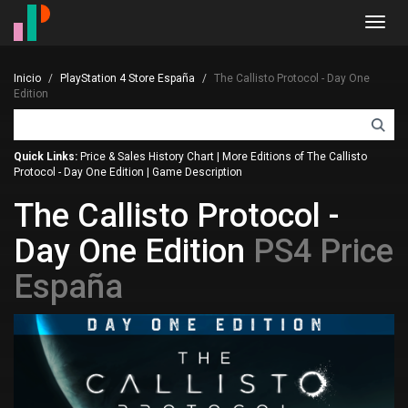
Toggl
navig
Inicio
PlayStation 4 Store España
The Callisto Protocol - Day One
Edition
Quick Links:
Price & Sales History Chart
|
More Editions of The Callisto
Protocol - Day One Edition
|
Game Description
The Callisto Protocol -
Day One Edition
PS4 Price
España