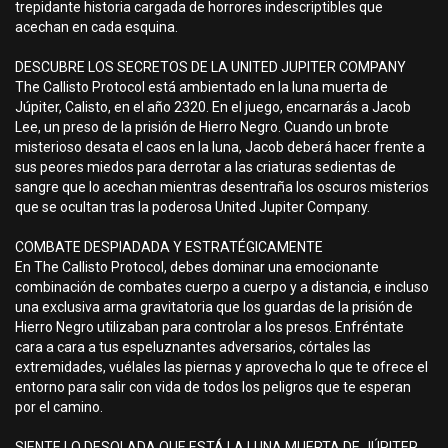
trepidante historia cargada de horrores indescriptibles que
acechan en cada esquina.
DESCUBRE LOS SECRETOS DE LA UNITED JUPITER COMPANY
The Callisto Protocol está ambientado en la luna muerta de
Júpiter, Calisto, en el año 2320. En el juego, encarnarás a Jacob
Lee, un preso de la prisión de Hierro Negro. Cuando un brote
misterioso desata el caos en la luna, Jacob deberá hacer frente a
sus peores miedos para derrotar a las criaturas sedientas de
sangre que lo acechan mientras desentraña los oscuros misterios
que se ocultan tras la poderosa United Jupiter Company.
COMBATE DESPIADADA Y ESTRATÉGICAMENTE
En The Callisto Protocol, debes dominar una emocionante
combinación de combates cuerpo a cuerpo y a distancia, e incluso
una exclusiva arma gravitatoria que los guardas de la prisión de
Hierro Negro utilizaban para controlar a los presos. Enfréntate
cara a cara a tus espeluznantes adversarios, córtales las
extremidades, vuélales las piernas y aprovecha lo que te ofrece el
entorno para salir con vida de todos los peligros que te esperan
por el camino.
SIENTE LO DESOLADA QUE ESTÁ LA LUNA MUERTA DE JÚPITER