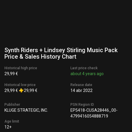
Synth Riders + Lindsey Stirling Music Pack
Price & Sales History Chart
Historical high price
Last price check
29,99 €
about 4 years ago
Historical low price
Release date
29,99 €
29,99 €
14 abr 2022
Publisher
PSN Region ID
KLUGE STRATEGIC, INC.
EP5418-CUSA28446_00-
4799416054888719
Age limit
12+