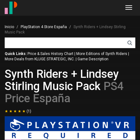
Toggl
navig
Inicio
PlayStation 4 Store España
Synth Riders + Lindsey Stirling
Music Pack
Quick Links:
Price & Sales History Chart
|
More Editions of Synth Riders
|
More Deals from KLUGE STRATEGIC, INC.
|
Game Description
Synth Riders + Lindsey
Stirling Music Pack
PS4
Price España
(1)