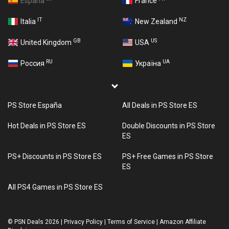
España
France
IT
NZ
Italia
New Zealand
GB
US
United Kingdom
USA
RU
UA
Россия
Україна
PS Store España
All Deals in PS Store ES
Hot Deals in PS Store ES
Double Discounts in PS Store
ES
PS+ Discounts in PS Store ES
PS+ Free Games in PS Store
ES
All PS4 Games in PS Store ES
©
PSN Deals 2026
|
Privacy Policy
|
Terms of Service
|
Amazon Affiliate