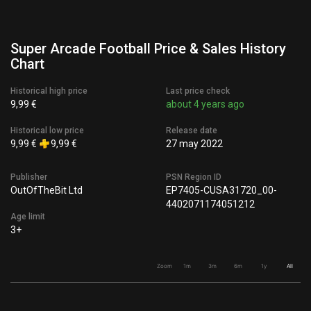
Super Arcade Football Price & Sales History
Chart
Historical high price
Last price check
9,99 €
about 4 years ago
Historical low price
Release date
9,99 €
9,99 €
27 may 2022
Publisher
PSN Region ID
OutOfTheBit Ltd
EP7405-CUSA31720_00-
4402071174051212
Age limit
3+
Zoom
1m
3m
6m
1y
All