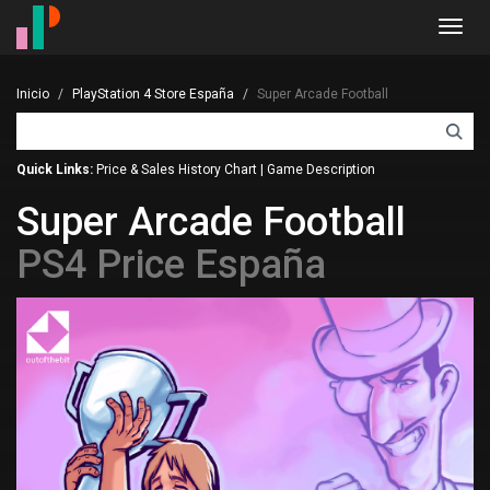
Toggl
navig
Inicio
PlayStation 4 Store España
Super Arcade Football
Quick Links:
Price & Sales History Chart
|
Game Description
Super Arcade Football
PS4 Price España