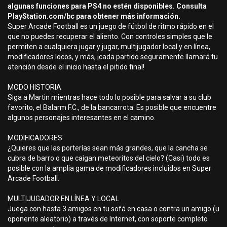
algunas funciones para PS4 no estén disponibles. Consulta
PlayStation.com/bc para obtener más información.
Super Arcade Football es un juego de fútbol de ritmo rápido en el
que no puedes recuperar el aliento. Con controles simples que le
permiten a cualquiera jugar y jugar, multijugador local y en línea,
modificadores locos, y más, ¡cada partido seguramente llamará tu
atención desde el inicio hasta el pitido final!
MODO HISTORIA
Siga a Martin mientras hace todo lo posible para salvar a su club
favorito, el Balarm F.C., de la bancarrota. Es posible que encuentre
algunos personajes interesantes en el camino.
MODIFICADORES
¿Quieres que las porterías sean más grandes, que la cancha se
cubra de barro o que caigan meteoritos del cielo? (Casi) todo es
posible con la amplia gama de modificadores incluidos en Super
Arcade Football.
MULTIJUGADOR EN LÍNEA Y LOCAL
Juega con hasta 3 amigos en tu sofá en casa o contra un amigo (u
oponente aleatorio) a través de Internet, con soporte completo