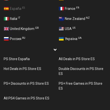
ES
FR
España
France
IT
NZ
Italia
New Zealand
GB
US
United Kingdom
USA
RU
UA
Россия
Україна
PS Store España
All Deals in PS Store ES
Hot Deals in PS Store ES
Double Discounts in PS Store
ES
PS+ Discounts in PS Store ES
PS+ Free Games in PS Store
ES
All PS4 Games in PS Store ES