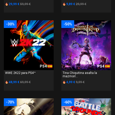
29,99 €
59,99 €
9,89 €
29,99 €
-30%
-50%
PS4
PS4
WWE 2K22 para PS4™
Tina Chiquitina asalta la
mazmorr...
48,99 €
69,99 €
4,99 €
9,99 €
-70%
-60%