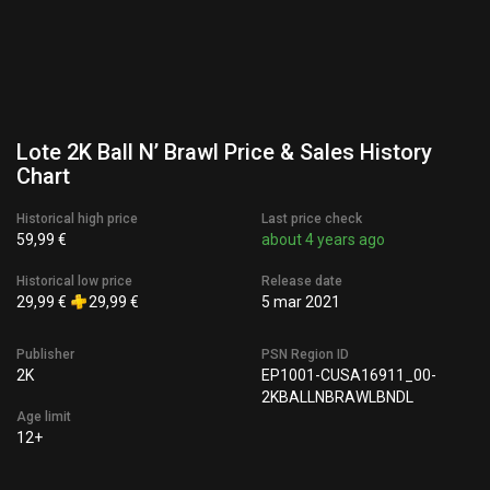
Lote 2K Ball N’ Brawl Price & Sales History
Chart
Historical high price
Last price check
59,99 €
about 4 years ago
Historical low price
Release date
29,99 €
29,99 €
5 mar 2021
Publisher
PSN Region ID
2K
EP1001-CUSA16911_00-
2KBALLNBRAWLBNDL
Age limit
12+