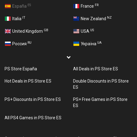
ES
FR
España
France
IT
NZ
Italia
New Zealand
GB
US
United Kingdom
USA
RU
UA
Россия
Україна
PS Store España
All Deals in PS Store ES
Hot Deals in PS Store ES
Double Discounts in PS Store
ES
PS+ Discounts in PS Store ES
PS+ Free Games in PS Store
ES
All PS4 Games in PS Store ES