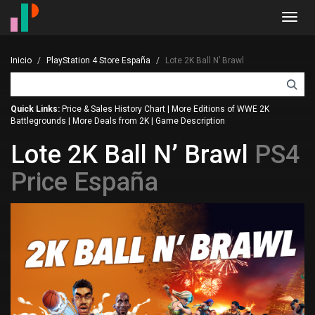
Toggl
navig
Inicio
PlayStation 4 Store España
Lote 2K Ball N’ Brawl
Quick Links:
Price & Sales History Chart
|
More Editions of WWE 2K
Battlegrounds
|
More Deals from 2K
|
Game Description
Lote 2K Ball N’ Brawl
PS4
Price España