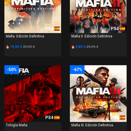
PS4
PS4
Mafia: Edición Definitiva
Mafia II: Edición Definitiva
19,99 €
39,99 €
9,89 €
29,99 €
-50%
-67%
PS4
PS4
Trilogía Mafia
Mafia III: Edición Definitiva