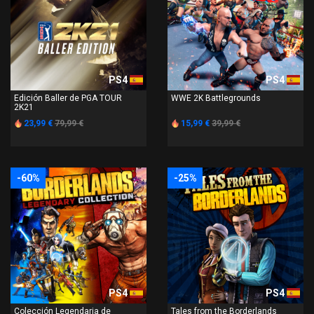
PS4
PS4
Edición Baller de PGA TOUR
WWE 2K Battlegrounds
2K21
23,99 €
79,99 €
15,99 €
39,99 €
-60%
-25%
PS4
PS4
Colección Legendaria de
Tales from the Borderlands