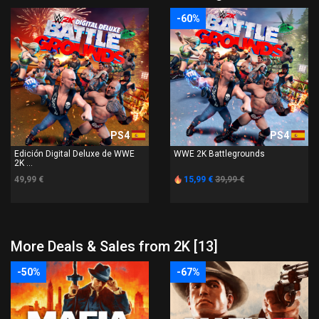
-60%
PS4
PS4
Edición Digital Deluxe de WWE
WWE 2K Battlegrounds
2K ...
49,99 €
15,99 €
39,99 €
More Deals & Sales from 2K [13]
-50%
-67%