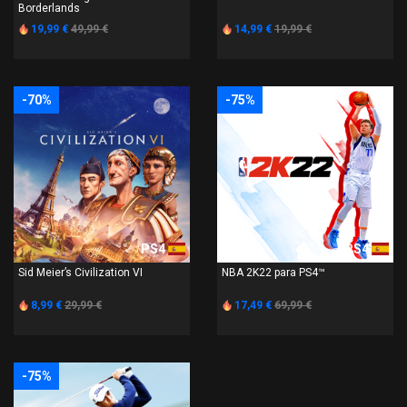
Borderlands
19,99 €
49,99 €
14,99 €
19,99 €
-70%
-75%
PS4
PS4
Sid Meier’s Civilization VI
NBA 2K22 para PS4™
8,99 €
29,99 €
17,49 €
69,99 €
-75%