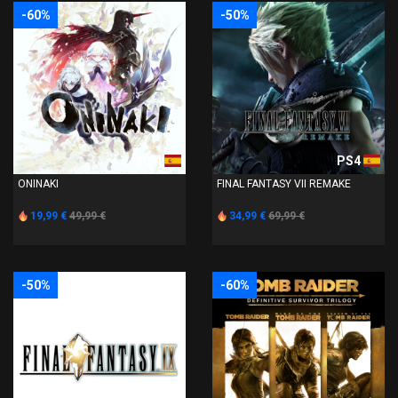
-60%
-50%
PS4
PS4
ONINAKI
FINAL FANTASY VII REMAKE
19,99 €
49,99 €
34,99 €
69,99 €
-50%
-60%