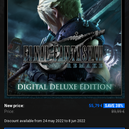
New price:
55,79 €
SAVE 38%
Price:
89,99 €
Discount available from 24 may 2022 to 8 jun 2022