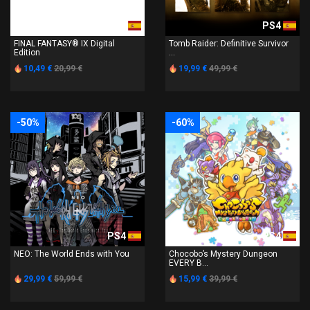
PS4
PS4
FINAL FANTASY® IX Digital
Tomb Raider: Definitive Survivor
Edition
...
10,49 €
20,99 €
19,99 €
49,99 €
-50%
-60%
PS4
PS4
NEO: The World Ends with You
Chocobo’s Mystery Dungeon
EVERY B...
29,99 €
59,99 €
15,99 €
39,99 €