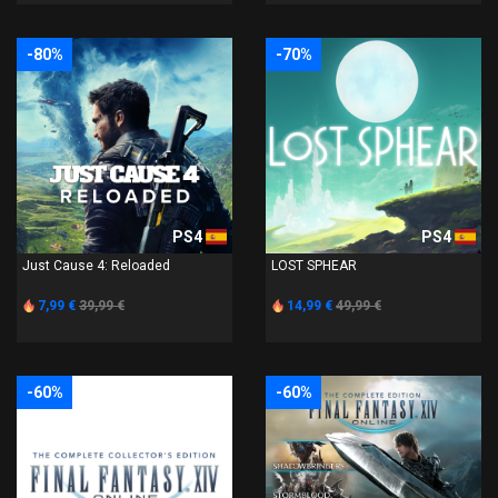
-80%
-70%
PS4
PS4
Just Cause 4: Reloaded
LOST SPHEAR
7,99 €
39,99 €
14,99 €
49,99 €
-60%
-60%