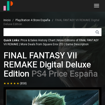
Toggl
navig
Inicio
PlayStation 4 Store España
FINAL FANTASY VII REMAKE Digital
Deluxe Edition
Quick Links:
Price & Sales History Chart
|
More Editions of FINAL FANTASY
VII REMAKE
|
More Deals from Square Enix LTD
|
Game Description
FINAL FANTASY VII
REMAKE Digital Deluxe
Edition
PS4 Price España
(858)