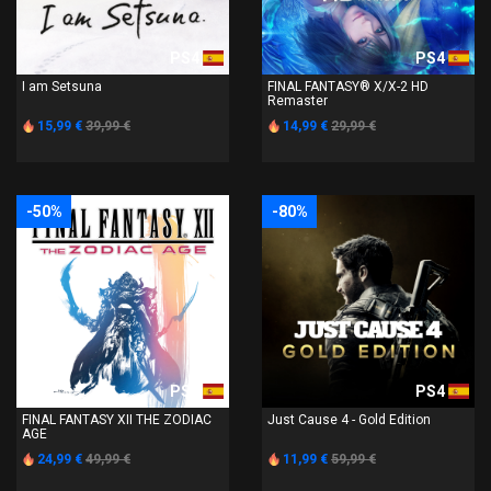
PS4
PS4
I am Setsuna
FINAL FANTASY® X/X-2 HD
Remaster
15,99 €
39,99 €
14,99 €
29,99 €
-50%
-80%
PS4
PS4
FINAL FANTASY XII THE ZODIAC
Just Cause 4 - Gold Edition
AGE
24,99 €
49,99 €
11,99 €
59,99 €