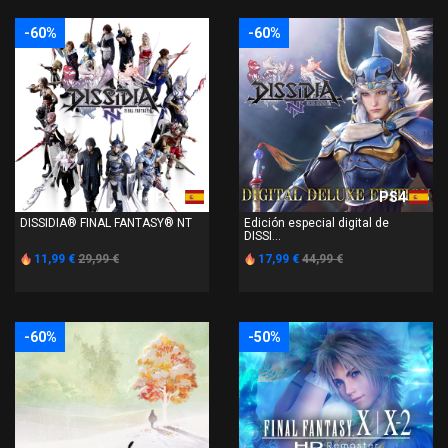
-60%
-60%
PS4
PS4
DISSIDIA® FINAL FANTASY® NT
Edición especial digital de
DISSI...
11,99 €
29,99 €
17,99 €
44,99 €
-60%
-50%