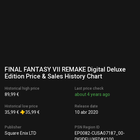
FINAL FANTASY VII REMAKE Digital Deluxe
Edition Price & Sales History Chart
Historical high price
Last price check
89,99 €
about 4 years ago
Historical low price
Release date
35,99 €
35,99 €
10 abr 2020
Publisher
PSN Region ID
Square Enix LTD
EP0082-CUSA07187_00-
DIGIDELUXEDAY100