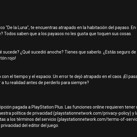
co "De la Luna", te encuentras atrapado en la habitación del payaso. E
se? Todos saben que a los payasos no les gusta que toquen sus cosas.
Qué sucede? ¿Qué sucedió anoche? Tienes que saberlo. ¿Estás seguro de 
tón rojo!
n el tiempo y el espacio. Un error te dejó atrapado en el caos. ¡El pasad
 a tu realidad antes de perderlo para siempre?
ripción pagada a PlayStation Plus. Las funciones online requieren tener
tra política de privacidad (playstationnetwork.com/privacy-policy) y la 
as a los términos del servicio (playstationnetwork.com/terms-of-service)
privacidad del editor del juego.