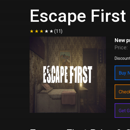
Escape First
(11)
New pr
Price:
Discount
Buy N
Chec
Get G