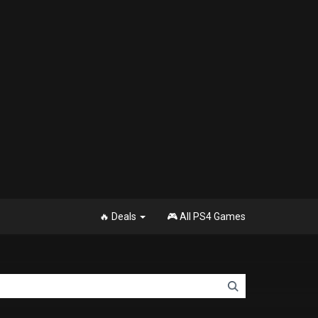
🔥 Deals
🎮 All PS4 Games