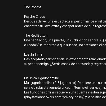
The Rooms
Psycho Circus
Después de ver una espectacular performance en el cir
encontrar su llave extra y escapar antes de que regre
The Red Button
Una habitación, una puerta, un cuchillo con sangre. ¿
cuidado! Sin importar lo que suceda, ¡no presiones el bo
Lost In Time
Has aceptado participar en un experimento relacionado co
tu peor enemigo! ¿Serás capaz de derrotarlo y regresar
Un único jugador offline
Multijugador online (2-6 jugadores). Requiere una susc
servicio (playstationnetwork.com/terms-of-service), nues
Las funciones online requieren una cuenta y están sujet
(playstationnetwork.com/privacy-policy) y la política de 