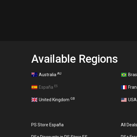
Available Regions
AU
Australia
Bras
ES
España
Fra
GB
United Kingdom
US
PS Store España
All Deal