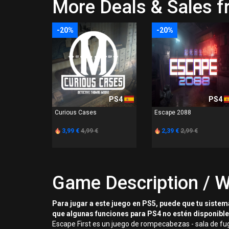
More Deals & Sales
-20%
-20%
PS4
PS4
Curious Cases
Escape 2088
3,99 €
4,99 €
2,39 €
2,99 €
Game Description / W
Para jugar a este juego en PS5, puede que tu sistem
que algunas funciones para PS4 no estén disponibl
Escape First es un juego de rompecabezas - sala de fuga