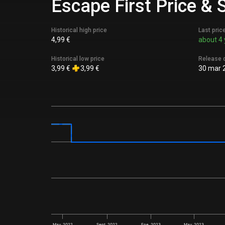
Escape First Price & 
Historical high price
Last pric
4,99 €
about 4 
Historical low price
Release 
3,99 €
3,99 €
30 mar 
May. 2022
Sept. 2022
Ene. 2023
May. 2023