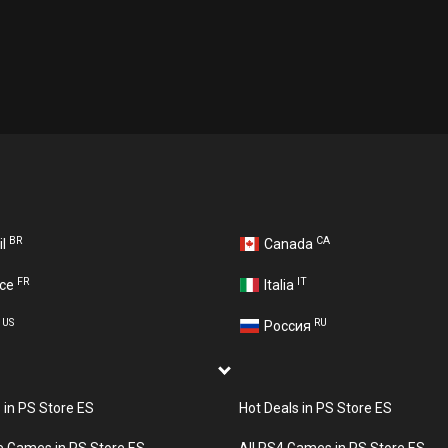
BR
CA
il
Canada
FR
IT
nce
Italia
US
RU
A
Россия
s in PS Store ES
Hot Deals in PS Store ES