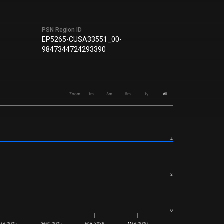
PSN Region ID
EP5265-CUSA33551_00-
9847344724293390
Zoom
1m
3m
6m
1y
All
4
2
0
ay. 2025
Sept. 2025
Ene. 2026
May. 2026