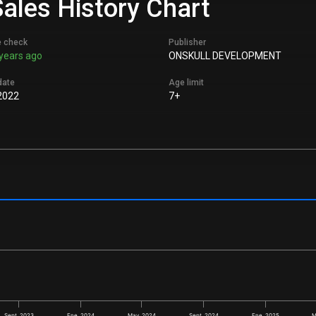
Sales History Chart
e check
Publisher
years ago
ONSKULL DEVELOPMENT
date
Age limit
2022
7+
Sept. 2023
Ene. 2024
May. 2024
Sept. 2024
Ene. 2025
M