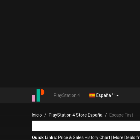
ES
PlayStation 4
España
Inicio
PlayStation 4 Store España
Escape First
Quick Links:
Price & Sales History Chart
|
More Deals 