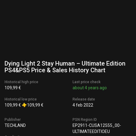
Dying Light 2 Stay Human – Ultimate Edition
PS4&PS5 Price & Sales History Chart
Historical high price
Last price check
109,99 €
about 4 years ago
Historical low price
Release date
109,99 €
109,99 €
4 feb 2022
Publisher
PSN Region ID
TECHLAND
EP2911-CUSA12555_00-
ULTIMATEEDITIOEU