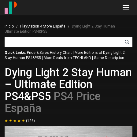
Toggl
navig
Inicio
PlayStation 4 Store España
Dying Light 2 Stay Human –
Ultimate Edition PS4&PS5
Quick Links:
Price & Sales History Chart
|
More Editions of Dying Light 2
Stay Human PS4&PS5
|
More Deals from TECHLAND
|
Game Description
Dying Light 2 Stay Human
– Ultimate Edition
PS4&PS5
PS4 Price
España
(126)