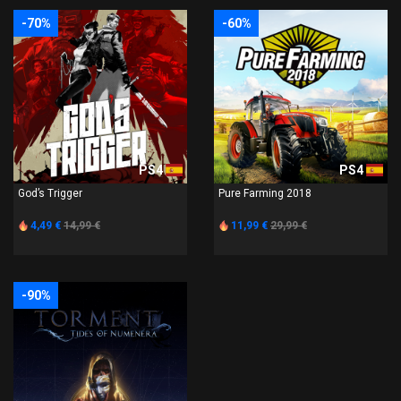
-70%
-60%
PS4
PS4
God’s Trigger
Pure Farming 2018
4,49 €
14,99 €
11,99 €
29,99 €
-90%