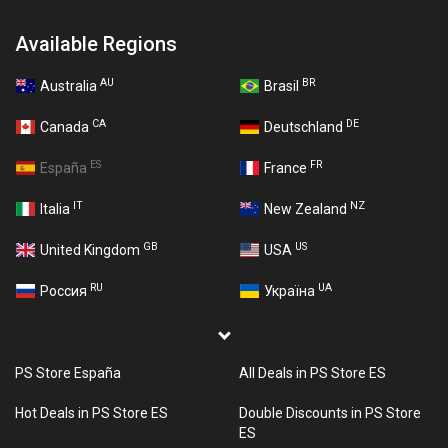
Available Regions
AU
BR
Australia
Brasil
CA
DE
Canada
Deutschland
ES
FR
España
France
IT
NZ
Italia
New Zealand
GB
US
United Kingdom
USA
RU
UA
Россия
Україна
PS Store España
All Deals in PS Store ES
Hot Deals in PS Store ES
Double Discounts in PS Store
ES