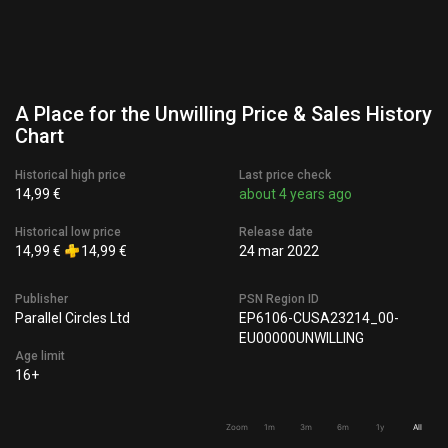
A Place for the Unwilling Price & Sales History
Chart
Historical high price
Last price check
14,99 €
about 4 years ago
Historical low price
Release date
14,99 €
14,99 €
24 mar 2022
Publisher
PSN Region ID
Parallel Circles Ltd
EP6106-CUSA23214_00-
EU00000UNWILLING
Age limit
16+
Zoom
1m
3m
6m
1y
All