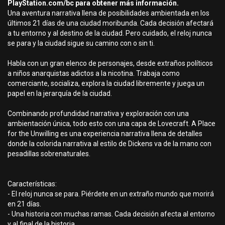
PlayStation.com/bc para obtener más información.
Una aventura narrativa llena de posibilidades ambientada en los
últimos 21 días de una ciudad moribunda. Cada decisión afectará
a tu entorno y al destino de la ciudad. Pero cuidado, el reloj nunca
se para y la ciudad sigue su camino con o sin ti.
Habla con un gran elenco de personajes, desde extraños políticos
a niños anarquistas adictos a la nicotina. Trabaja como
comerciante, socializa, explora la ciudad libremente y juega un
papel en la jerarquía de la ciudad.
Combinando profundidad narrativa y exploración con una
ambientación única, todo esto con una capa de Lovecraft. A Place
for the Unwilling es una experiencia narrativa llena de detalles
donde la colorida narrativa al estilo de Dickens va de la mano con
pesadillas sobrenaturales.
Características:
- El reloj nunca se para. Piérdete en un extraño mundo que morirá
en 21 días.
- Una historia con muchas ramas. Cada decisión afecta al entorno
y al final de la historia.