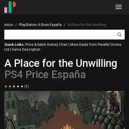
Toggl
navig
Inicio
PlayStation 4 Store España
A Place for the Unwilling
Quick Links:
Price & Sales History Chart
|
More Deals from Parallel Circles
Ltd
|
Game Description
A Place for the Unwilling
PS4 Price España
(1)