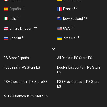
ES
FR
España
France
IT
NZ
Italia
New Zealand
GB
US
United Kingdom
USA
RU
UA
Россия
Україна
PS Store España
All Deals in PS Store ES
Hot Deals in PS Store ES
Double Discounts in PS Store
ES
PS+ Discounts in PS Store ES
PS+ Free Games in PS Store
ES
All PS4 Games in PS Store ES