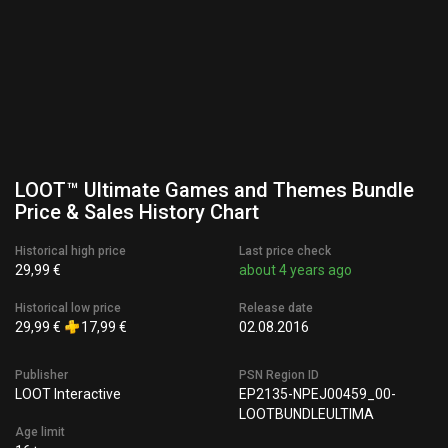
LOOT™ Ultimate Games and Themes Bundle
Price & Sales History Chart
Historical high price
Last price check
29,99 €
about 4 years ago
Historical low price
Release date
29,99 €
17,99 €
02.08.2016
Publisher
PSN Region ID
LOOT Interactive
EP2135-NPEJ00459_00-
LOOTBUNDLEULTIMA
Age limit