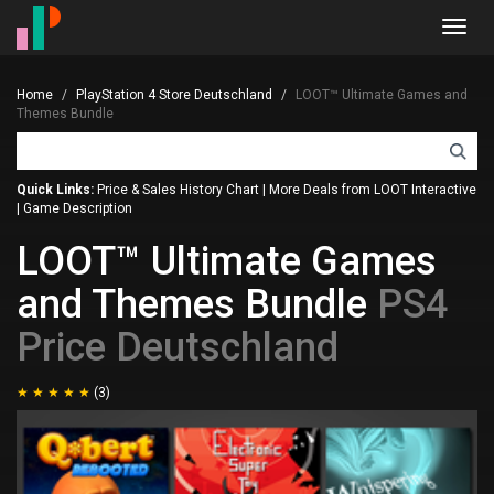
Toggl
navig
Home
PlayStation 4 Store Deutschland
LOOT™ Ultimate Games and
Themes Bundle
Quick Links:
Price & Sales History Chart
|
More Deals from LOOT Interactive
|
Game Description
LOOT™ Ultimate Games
and Themes Bundle
PS4
Price Deutschland
(3)