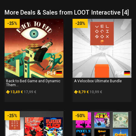
More Deals & Sales from LOOT Interactive [4]
-25%
-20%
PS4
PS4
Back to Bed Game and Dynamic
A Velocibox Ultimate Bundle
Them...
13,49 €
17,99 €
8,79 €
10,99 €
-25%
-50%