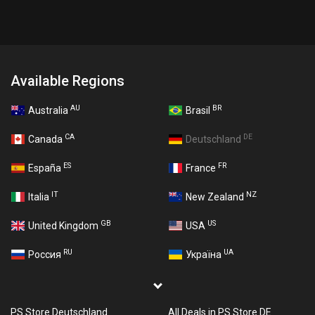
Available Regions
AU
BR
Australia
Brasil
CA
DE
Canada
Deutschland
ES
FR
España
France
IT
NZ
Italia
New Zealand
GB
US
United Kingdom
USA
RU
UA
Россия
Україна
PS Store Deutschland
All Deals in PS Store DE