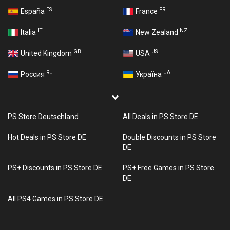
ES
FR
España
France
IT
NZ
Italia
New Zealand
GB
US
United Kingdom
USA
RU
UA
Россия
Україна
PS Store Deutschland
All Deals in PS Store DE
Hot Deals in PS Store DE
Double Discounts in PS Store
DE
PS+ Discounts in PS Store DE
PS+ Free Games in PS Store
DE
All PS4 Games in PS Store DE