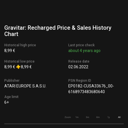
Gravitar: Recharged Price & Sales History
Chart
Historical high price
Last price check
8,99 €
about 4 years ago
Historical low price
Release date
8,99 €
8,99 €
02.06.2022
Publisher
PSN Region ID
ATARI EUROPE S.A.S.U.
EP0182-CUSA33676_00-
6168973483680640
Age limit
6+
Zoom
1m
3m
6m
1y
All