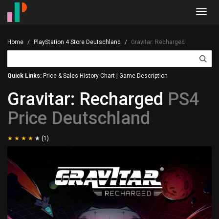
Toggl
navig
Home
PlayStation 4 Store Deutschland
Gravitar: Recharged
Quick Links:
Price & Sales History Chart
|
Game Description
Gravitar: Recharged
PS4
Price Deutschland
(1)