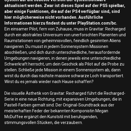
aktualisiert werden. Zwar ist dieses Spiel auf der PS5 spielbar,
aber einige Funktionen, die auf der PS4 verfügbar sind, sind
hier möglicherweise nicht vorhanden. Ausführliche
Informationen hierzu findest du unter PlayStation.com/bc.
Ein einsamer Pilot, fern von Zuhause, muss in Gravitar: Recharged
durch ein abstraktes Universum von unerforschten Planenten und
Raumstationen von geheimnisvollen, feindlich gesinnten Aliens
navigieren. Du musst in jedem Sonnensystem Missionen
abschließen, und dich durch unterschiedliche, herausfordernde
Umgebungen navigieren, in denen jeweils eine unterschiedliche
Schwerkraft herrscht, um dein Geschick als Pilot auf die Probe zu
stellen. Schließe jede Mission in einem Sonnensystem ab, dann
wirst du durch das nächste massive schwarze Loch transportiert.
Wirst du es jemals wieder nach Hause schaffen?
Die visuelle Ästhetik von Gravitar: Recharged führt die Recharged-
Serie in eine neue Richtung, mit expansiven Umgebungen, die in
Pastell-Farben gemalt sind. Der Original-Soundtrack aus der
meisterhaften Feder der bekannten Komponistin Megan
McDuffee ergänzt den Kunststil mit beruhigenden,
stimmungsvollen Stücken, die verzaubern.