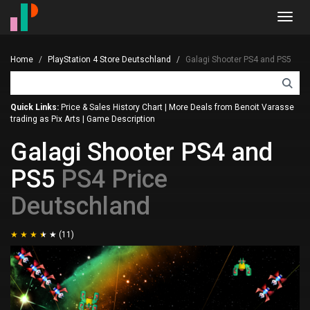
Toggl
navig
Home
PlayStation 4 Store Deutschland
Galagi Shooter PS4 and PS5
Quick Links:
Price & Sales History Chart
|
More Deals from Benoit Varasse
trading as Pix Arts
|
Game Description
Galagi Shooter PS4 and
PS5
PS4 Price
Deutschland
(11)