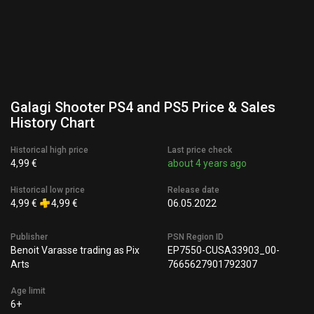
Galagi Shooter PS4 and PS5 Price & Sales
History Chart
Historical high price
Last price check
4,99 €
about 4 years ago
Historical low price
Release date
4,99 €
4,99 €
06.05.2022
Publisher
PSN Region ID
Benoit Varasse trading as Pix
EP7550-CUSA33903_00-
Arts
7665627901792307
Age limit
6+