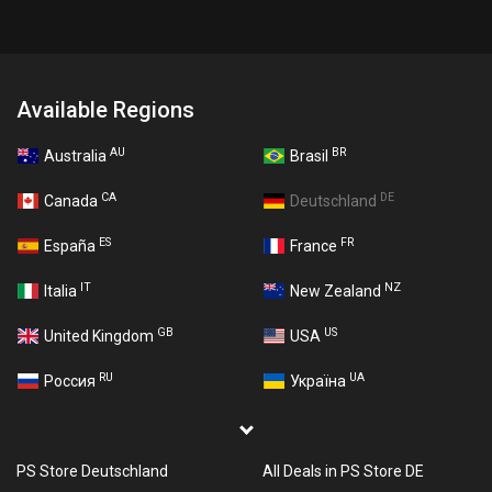
Available Regions
AU
BR
Australia
Brasil
CA
DE
Canada
Deutschland
ES
FR
España
France
IT
NZ
Italia
New Zealand
GB
US
United Kingdom
USA
RU
UA
Россия
Україна
PS Store Deutschland
All Deals in PS Store DE