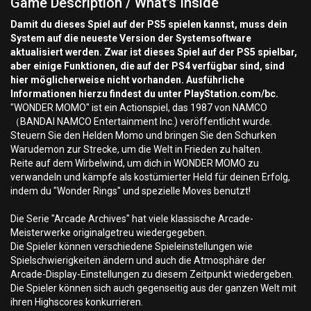
Game Description / What's Inside
Damit du dieses Spiel auf der PS5 spielen kannst, muss dein
System auf die neueste Version der Systemsoftware
aktualisiert werden. Zwar ist dieses Spiel auf der PS5 spielbar,
aber einige Funktionen, die auf der PS4 verfügbar sind, sind
hier möglicherweise nicht vorhanden. Ausführliche
Informationen hierzu findest du unter PlayStation.com/bc.
"WONDER MOMO" ist ein Actionspiel, das 1987 von NAMCO
（BANDAI NAMCO Entertainment Inc.) veröffentlicht wurde.
Steuern Sie den Helden Momo und bringen Sie den Schurken
Warudemon zur Strecke, um die Welt in Frieden zu halten.
Reite auf dem Wirbelwind, um dich in WONDER MOMO zu
verwandeln und kämpfe als kostümierter Held für deinen Erfolg,
indem du "Wonder Rings" und spezielle Moves benutzt!
Die Serie "Arcade Archives" hat viele klassische Arcade-
Meisterwerke originalgetreu wiedergegeben.
Die Spieler können verschiedene Spieleinstellungen wie
Spielschwierigkeiten ändern und auch die Atmosphäre der
Arcade-Display-Einstellungen zu diesem Zeitpunkt wiedergeben.
Die Spieler können sich auch gegenseitig aus der ganzen Welt mit
ihren Highscores konkurrieren.