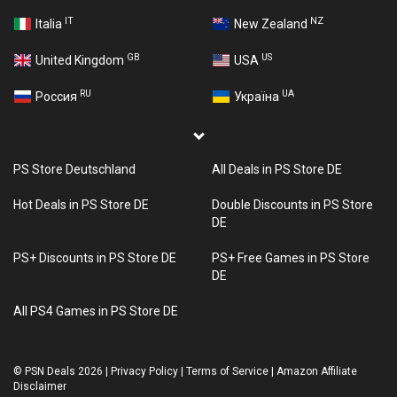
IT
NZ
Italia
New Zealand
GB
US
United Kingdom
USA
RU
UA
Россия
Україна
PS Store Deutschland
All Deals in PS Store DE
Hot Deals in PS Store DE
Double Discounts in PS Store
DE
PS+ Discounts in PS Store DE
PS+ Free Games in PS Store
DE
All PS4 Games in PS Store DE
©
PSN Deals 2026
|
Privacy Policy
|
Terms of Service
|
Amazon Affiliate
Disclaimer