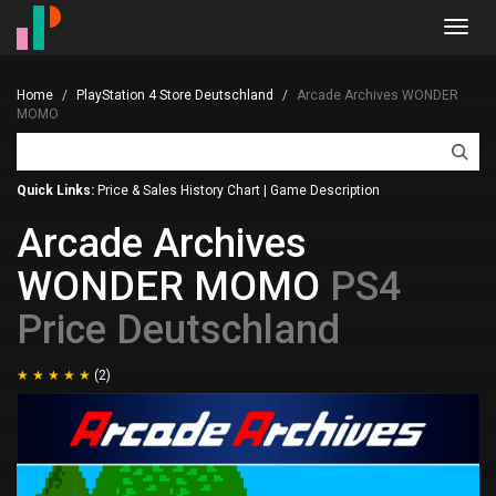
Toggl
navig
Home
PlayStation 4 Store Deutschland
Arcade Archives WONDER
MOMO
Quick Links:
Price & Sales History Chart
|
Game Description
Arcade Archives
WONDER MOMO
PS4
Price Deutschland
(2)