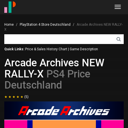
Toggl
navig
Home
PlayStation 4 Store Deutschland
Arcade Archives NEW RALLY-
X
Quick Links:
Price & Sales History Chart
|
Game Description
Arcade Archives NEW
RALLY-X
PS4 Price
Deutschland
(5)