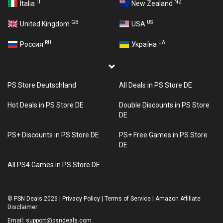
IT
NZ
Italia
New Zealand
GB
US
United Kingdom
USA
RU
UA
Россия
Україна
PS Store Deutschland
All Deals in PS Store DE
Hot Deals in PS Store DE
Double Discounts in PS Store
DE
PS+ Discounts in PS Store DE
PS+ Free Games in PS Store
DE
All PS4 Games in PS Store DE
©
PSN Deals 2026
|
Privacy Policy
|
Terms of Service
|
Amazon Affiliate
Disclaimer
Email:
support@psndeals.com