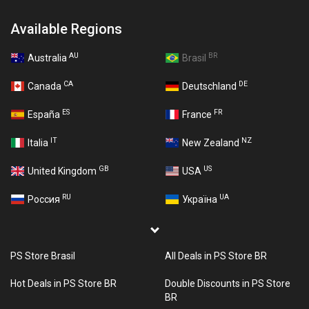
Available Regions
AU
BR
Australia
Brasil
CA
DE
Canada
Deutschland
ES
FR
España
France
IT
NZ
Italia
New Zealand
GB
US
United Kingdom
USA
RU
UA
Россия
Україна
PS Store Brasil
All Deals in PS Store BR
Hot Deals in PS Store BR
Double Discounts in PS Store
BR