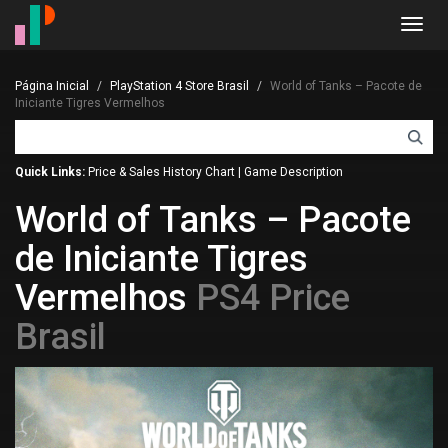
Toggl
navig
Página Inicial
PlayStation 4 Store Brasil
World of Tanks – Pacote de
Iniciante Tigres Vermelhos
Quick Links:
Price & Sales History Chart
|
Game Description
World of Tanks – Pacote
de Iniciante Tigres
Vermelhos
PS4 Price
Brasil