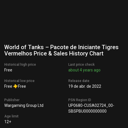
World of Tanks – Pacote de Iniciante Tigres
Vermelhos Price & Sales History Chart
Historical high price
Last price check
Free
about 4 years ago
Historical low price
Release date
Free
Free
19 de abr. de 2022
Publisher
PSN Region ID
Wargaming Group Ltd
UP0680-CUSA02724_00-
SBSPBU0000000000
Age limit
12+