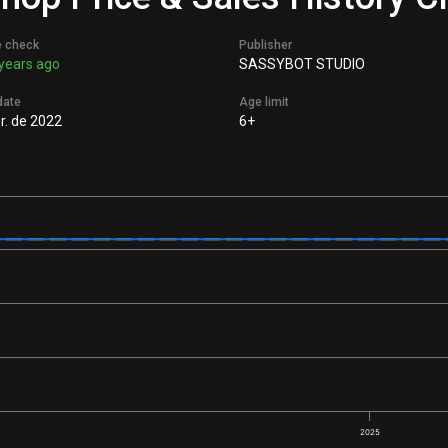
e check
Publisher
years ago
SASSYBOT STUDIO
date
Age limit
r. de 2022
6+
2025