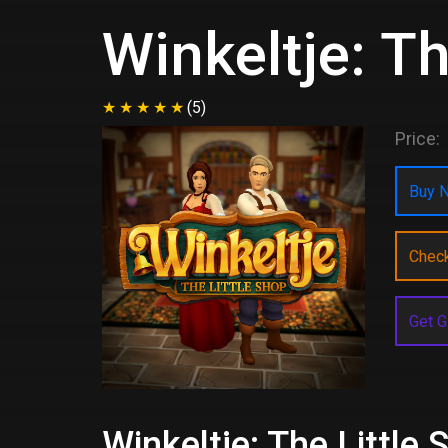
Winkeltje: Th
(5)
Price:
Buy N
Chec
Get G
Winkeltje: The Little