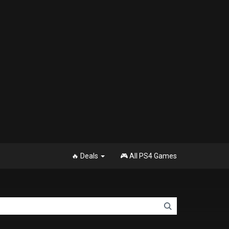
🔥 Deals
🎮 All PS4 Games