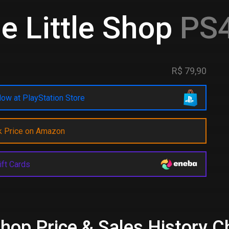
e Little Shop
PS4
R$ 79,90
ow at PlayStation Store
k Price on Amazon
ift Cards
 Shop Price & Sales History C