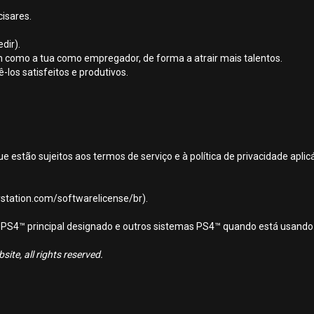
isares.
dir).
m como a tua como empregador, de forma a atrair mais talentos.
-los satisfeitos e produtivos.
ue estão sujeitos aos termos de serviço e à política de privacidade apl
aystation.com/softwarelicense/br).
ema PS4™ principal designado e outros sistemas PS4™ quando está usando
ite, all rights reserved.