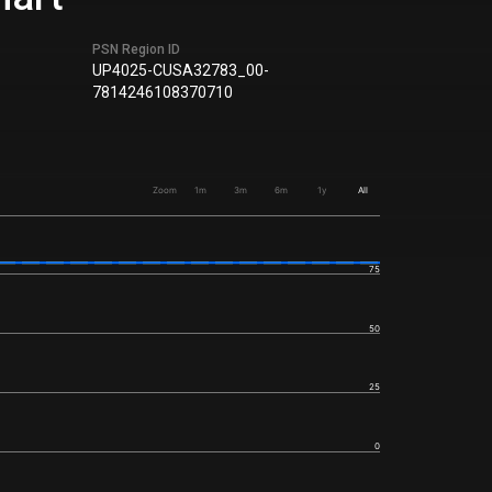
PSN Region ID
UP4025-CUSA32783_00-
7814246108370710
Zoom
1m
3m
6m
1y
All
75
50
25
0