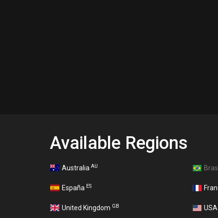
Available Regions
AU
Australia
Bras
ES
España
Fra
GB
United Kingdom
US