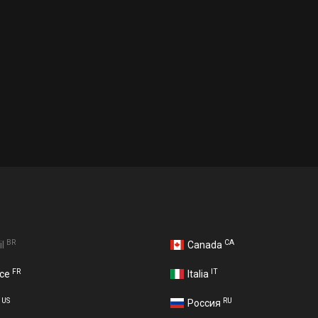
BR
CA
il
Canada
FR
IT
nce
Italia
US
RU
A
Россия