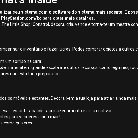
tualizar seu sistema com o software do sistema mais recente. É pos
 PlayStation.com/bc para obter mais detalhes.
 The Little Shop! Constrói, decora, cria, vende e torna-te um mestre co
ompanhar o inventário e fazer lucros. Podes comprar objetos a outros 
om um sorriso na cara.
sde material em grande escala até outros recursos, como legumes, roup
chares que está tudo preparado.
dos os móveis e estantes. Decora bem a tua loja para atrair ainda mais c
mesas, estantes, balcões, armazenamento e área criativas.
entes para venderes ainda mais!
ia como quiseres.