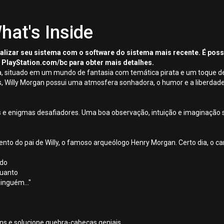
hat's Inside
tualizar seu sistema com o software do sistema mais recente. É pos
 PlayStation.com/bc para obter mais detalhes.
a, situado em um mundo de fantasia com temática pirata e um toque d
os, Willy Morgan possui uma atmosfera sonhadora, o humor e a liberdade
 e enigmas desafiadores. Uma boa observação, intuição e imaginação ser
o do pai de Willy, o famoso arqueólogo Henry Morgan. Certo dia, o car
ado
quanto
inguém..."
ens e solucione quebra-cabeças geniais