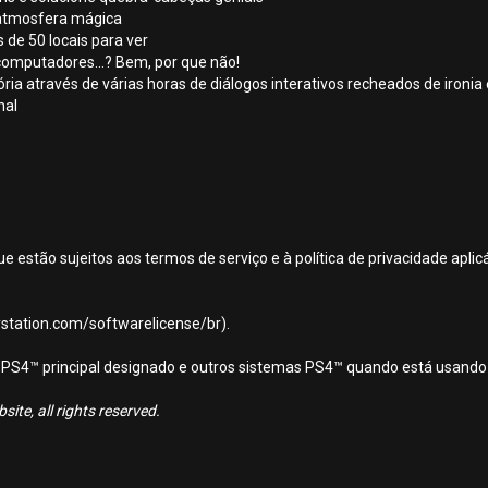
 atmosfera mágica
 de 50 locais para ver
omputadores...? Bem, por que não!
ria através de várias horas de diálogos interativos recheados de ironia
nal
ue estão sujeitos aos termos de serviço e à política de privacidade apl
aystation.com/softwarelicense/br).
ema PS4™ principal designado e outros sistemas PS4™ quando está usando
ite, all rights reserved.