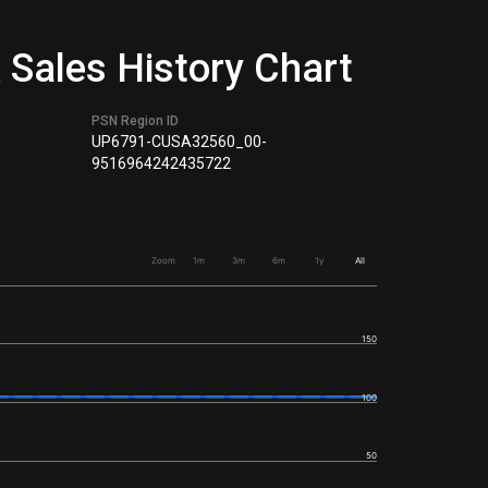
 Sales History Chart
PSN Region ID
UP6791-CUSA32560_00-
9516964242435722
Zoom
1m
3m
6m
1y
All
150
100
50