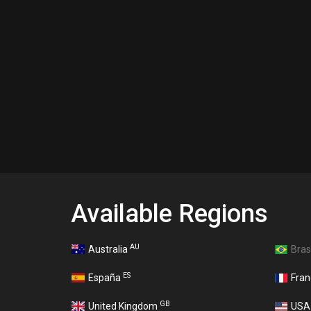
Available Regions
AU
Australia
Bras
ES
España
Fra
GB
United Kingdom
US