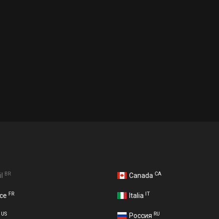
BR
CA
il
Canada
FR
IT
nce
Italia
US
RU
A
Россия