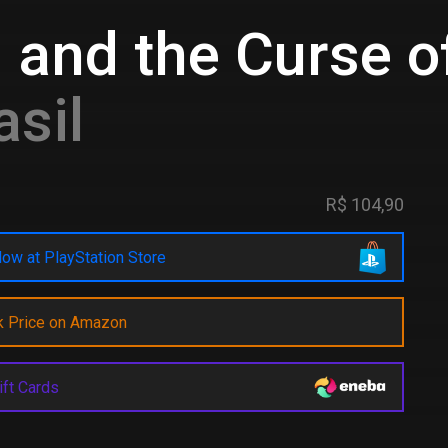
 and the Curse 
asil
R$ 104,90
ow at PlayStation Store
k Price on Amazon
ift Cards