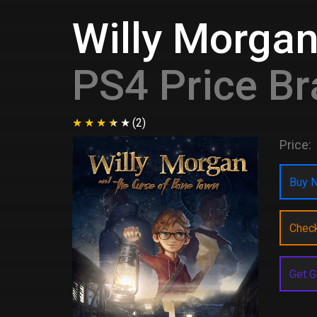
Willy Morgan
PS4 Price Br
(2)
Price:
Buy N
Chec
Get G