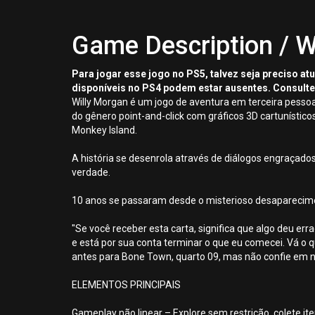
Game Description / W
Para jogar esse jogo no PS5, talvez seja preciso a
disponíveis no PS4 podem estar ausentes. Consulte
Willy Morgan é um jogo de aventura em terceira pesso
do gênero point-and-click com gráficos 3D cartunístic
Monkey Island.
A história se desenrola através de diálogos engraçados
verdade.
10 anos se passaram desde o misterioso desapareciment
"Se você receber esta carta, significa que algo deu err
e está por sua conta terminar o que eu comecei. Vá o 
antes para Bone Town, quarto 09, mas não confie em n
ELEMENTOS PRINCIPAIS
Gameplay não linear – Explore sem restrição, colete it