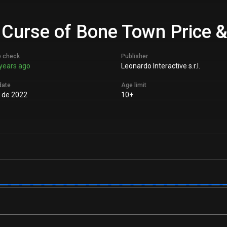
 Curse of Bone Town Price &
e check
Publisher
years ago
Leonardo Interactive s.r.l.
date
Age limit
. de 2022
10+