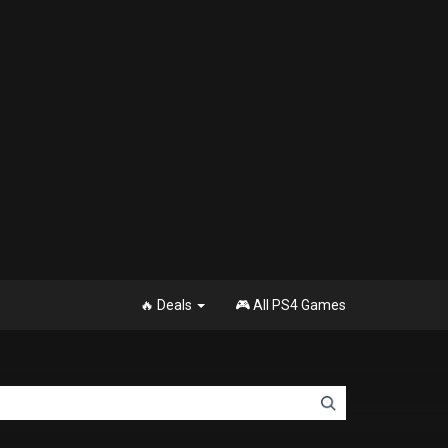
🔥 Deals
🎮 All PS4 Games