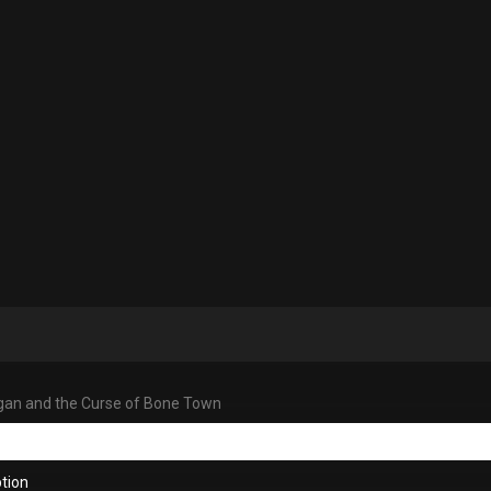
rgan and the Curse of Bone Town
tion