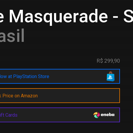
e Masquerade -
asil
R$ 299,90
ow at PlayStation Store
k Price on Amazon
ift Cards