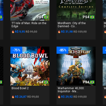
PS4
PS4
TT Isle of Man: Ride on the
Mordheim: City of the
M
Edge
Damned - Co...
D
R$ 9,95
R$ 99,50
R$ 31,98
R$ 159,90
-75%
-85%
PS4
PS4
Blood Bowl 2
Warhammer 40,000:
W
Inquisitor - Ma...
R$ 24,87
R$ 99,50
R$ 29,92
R$ 199,50