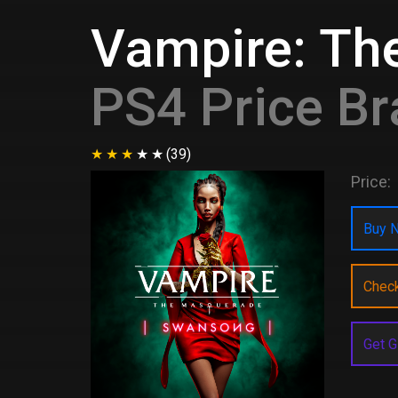
Vampire: Th
PS4 Price Br
(39)
Price:
Buy N
Chec
Get G