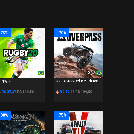
-75%
-70%
PS4
PS4
ugby 20
OVERPASS Deluxe Edition
R$ 37,37
R$ 149,50
R$ 59,85
R$ 199,50
-80%
-75%