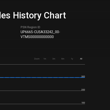
es History Chart
PSN Region ID
UP6665-CUSA33242_00-
VTMS000000000000
Zoom
1m
3m
6m
1y
All
300
200
100