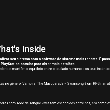
hat's Inside
tualizar seu sistema com o software do sistema mais recente. É pos
 PlayStation.com/bc para obter mais detalhes.
doria e mantém o equilíbrio entre o teu lado humano e os teus instinto
istas no género, Vampire: The Masquerade – Swansong é um RPG narrati
dores com sede de sangue vivessem escondidos entre nós, em complex