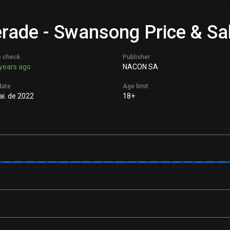
ade - Swansong Price & Sal
e check
Publisher
years ago
NACON SA
date
Age limit
i. de 2022
18+