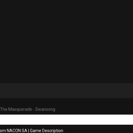
 The Masquerade - Swansong
from NACON SA
|
Game Description