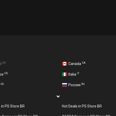
BR
CA
il
Canada
FR
IT
nce
Italia
US
RU
A
Россия
s in PS Store BR
Hot Deals in PS Store BR