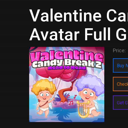
Valentine Ca
Avatar Full 
Price:
Buy N
Chec
Get G