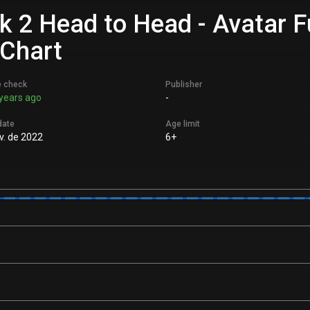
k 2 Head to Head - Avatar 
 Chart
e check
Publisher
years ago
-
date
Age limit
v. de 2022
6+