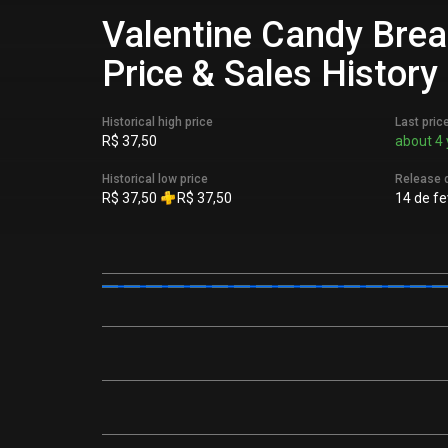
Valentine Candy Brea
Price & Sales History
Historical high price
Last pric
R$ 37,50
about 4 
Historical low price
Release 
R$ 37,50
R$ 37,50
14 de fe