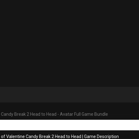
 Candy Break 2 Head to Head - Avatar Full Game Bundle
 of Valentine Candy Break 2 Head to Head
|
Game Description