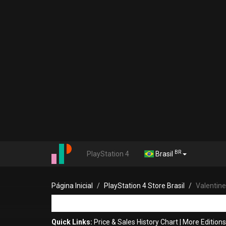
BR
PlayStation 4
Brasil
Página Inicial
PlayStation 4 Store Brasil
Valentine
Quick Links:
Price & Sales History Chart
|
More Editions