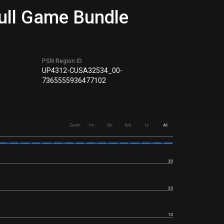
Full Game Bundle
PSN Region ID
UP4312-CUSA32534_00-
7365555936477102
Zoom
1m
3m
6m
1y
All
30
20
10