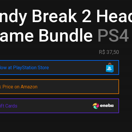
ndy Break 2 Head
Game Bundle
PS4 
R$ 37,50
ow at PlayStation Store
k Price on Amazon
ift Cards