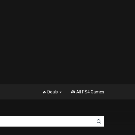
🔥 Deals
🎮 All PS4 Games