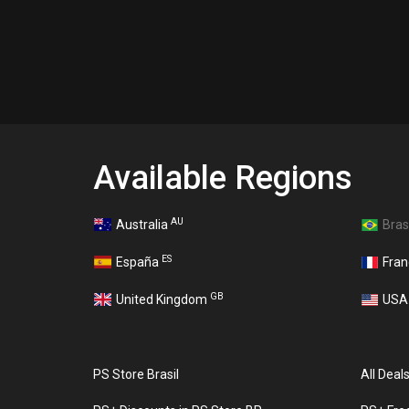
Available Regions
AU
Australia
Bras
ES
España
Fra
GB
United Kingdom
US
PS Store Brasil
All Deal