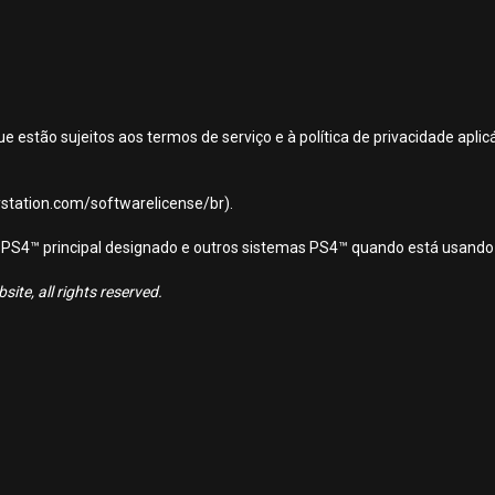
ue estão sujeitos aos termos de serviço e à política de privacidade apl
aystation.com/softwarelicense/br).
ema PS4™ principal designado e outros sistemas PS4™ quando está usando
ite, all rights reserved.