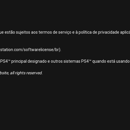
ue estão sujeitos aos termos de serviço e à política de privacidade apl
aystation.com/softwarelicense/br).
ema PS4™ principal designado e outros sistemas PS4™ quando está usando
ite, all rights reserved.