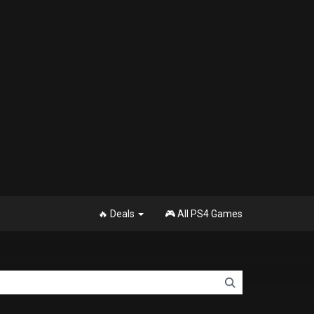
🔥 Deals
🎮 All PS4 Games