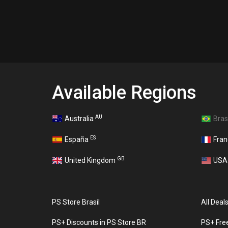
Available Regions
AU
Australia
Bras
ES
España
Fra
GB
United Kingdom
US
PS Store Brasil
All Deal
PS+ Discounts in PS Store BR
PS+ Fre