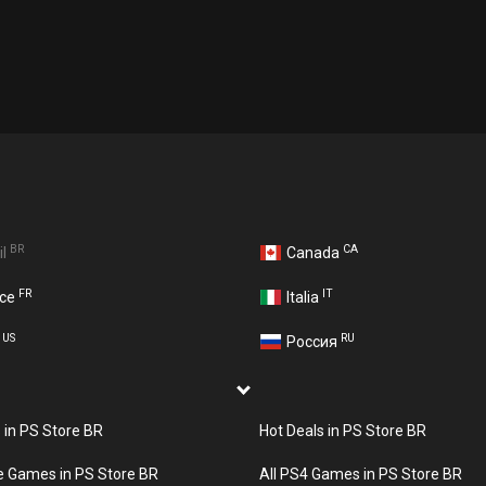
BR
CA
il
Canada
FR
IT
nce
Italia
US
RU
A
Россия
s in PS Store BR
Hot Deals in PS Store BR
e Games in PS Store BR
All PS4 Games in PS Store BR