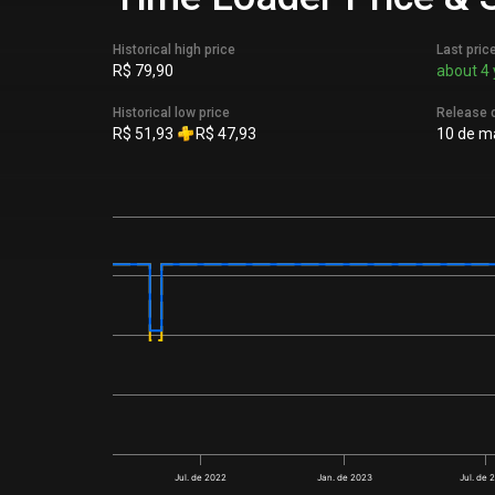
Historical high price
Last pric
R$ 79,90
about 4 
Historical low price
Release 
R$ 51,93
R$ 47,93
10 de ma
Jul. de 2022
Jan. de 2023
Jul. de 