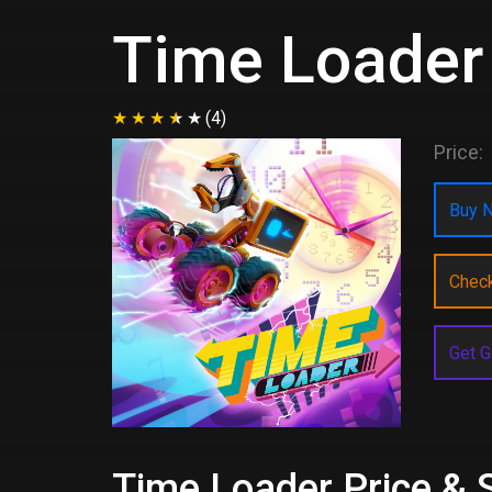
Time Loader
(4)
Price:
Buy N
Chec
Get G
Time Loader Price & 