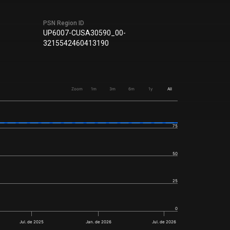
PSN Region ID
UP6007-CUSA30590_00-
3215542460413190
Zoom
1m
3m
6m
1y
All
75
50
25
0
Jul. de 2025
Jan. de 2026
Jul. de 2026