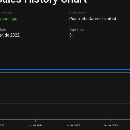
e check
Publisher
years ago
Postmeta Games Limited
date
Age limit
r. de 2022
6+
2023
Jan. de 2024
Jul. de 2024
Jan. de 2025