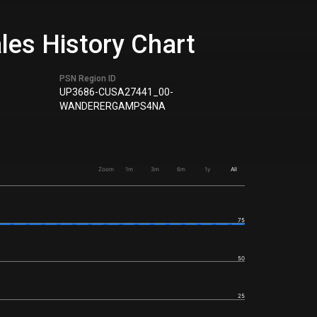
les History Chart
PSN Region ID
UP3686-CUSA27441_00-
WANDERERGAMPS4NA
Zoom
1m
3m
6m
1y
All
75
50
25