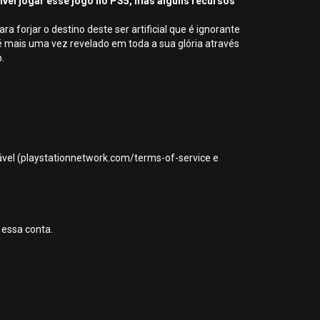
sível jogar esse jogo no PS5, mas alguns recursos
orjar o destino deste ser artificial que é ignorante
 é mais uma vez revelado em toda a sua glória através
.
icável (playstationnetwork.com/terms-of-service e
 essa conta.