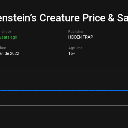
stein’s Creature Price & Sa
e check
Publisher
years ago
HIDDEN TRAP
date
Age limit
r. de 2022
16+