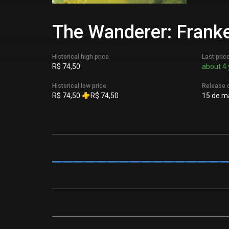
The Wanderer: Franken
Historical high price
Last pric
R$ 74,50
about 4 
Historical low price
Release 
R$ 74,50
R$ 74,50
15 de ma