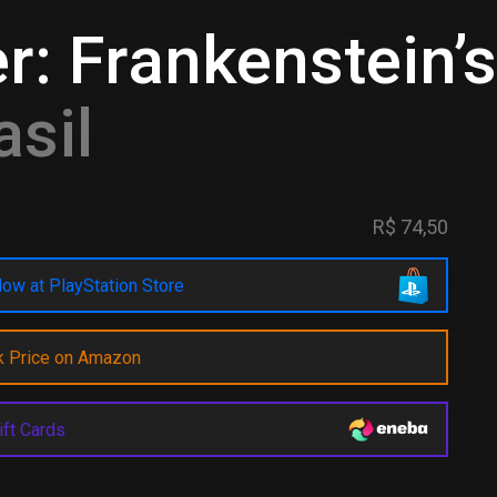
: Frankenstein’s
asil
R$ 74,50
ow at PlayStation Store
k Price on Amazon
ift Cards