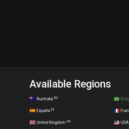
Available Regions
AU
Australia
Bras
ES
España
Fra
GB
United Kingdom
US