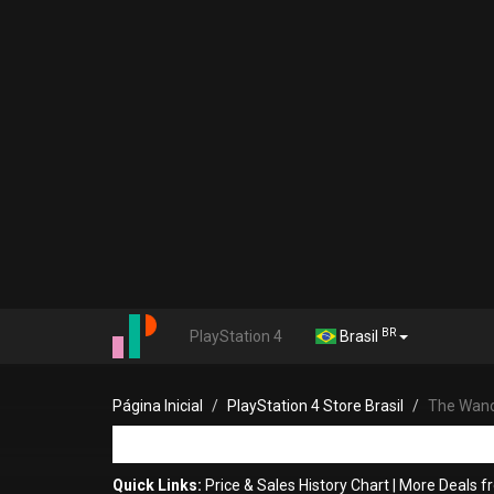
BR
PlayStation 4
Brasil
Página Inicial
PlayStation 4 Store Brasil
The Wande
Quick Links:
Price & Sales History Chart
|
More Deals 