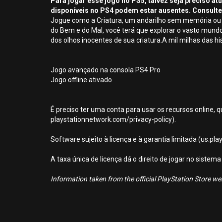
Para jogar esse jogo no PS5, talvez seja preciso a
disponíveis no PS4 podem estar ausentes. Consulte
Jogue como a Criatura, um andarilho sem memória ou p
do Bem e do Mal, você terá que explorar o vasto mundo
dos olhos inocentes de sua criatura.A mil milhas das hi
Jogo avançado na consola PS4 Pro
Jogo offline ativado
É preciso ter uma conta para usar os recursos online, q
playstationnetwork.com/privacy-policy).
Software sujeito à licença e à garantia limitada (us.pl
A taxa única de licença dá o direito de jogar no sist
Information taken from the official PlayStation Store webs