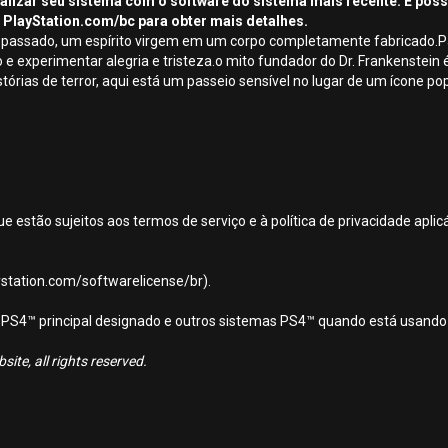
tualizar seu sistema com o software do sistema mais recente. É pos
 PlayStation.com/bc para obter mais detalhes.
assado, um espírito virgem em um corpo completamente fabricado.Para f
 e experimentar alegria e tristeza.o mito fundador do Dr. Frankenstein
stórias de terror, aqui está um passeio sensível no lugar de um ícone pop
ue estão sujeitos aos termos de serviço e à política de privacidade apl
aystation.com/softwarelicense/br).
ema PS4™ principal designado e outros sistemas PS4™ quando está usando
ite, all rights reserved.