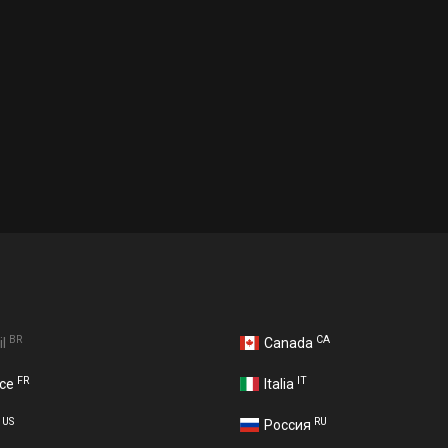
BR
CA
il
Canada
FR
IT
nce
Italia
US
RU
A
Россия