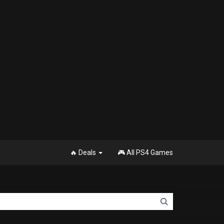
🔥 Deals
🎮 All PS4 Games