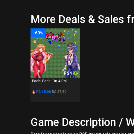
More Deals & Sales 
-60%
PS4
Pachi Pachi On A Roll
R$ 15,00
R$ 37,50
Game Description / W