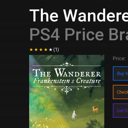
The Wanderer
PS4 Price Br
(1)
Price:
Buy N
Chec
Get G