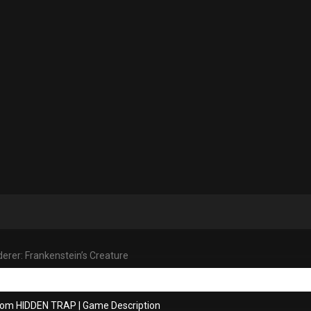
rer: Frankenstein’s Creature
from HIDDEN TRAP
|
Game Description