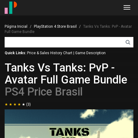
Toggl
navig
Página Inicial
PlayStation 4 Store Brasil
Tanks Vs Tanks: PvP - Avatar
Full Game Bundle
Quick Links:
Price & Sales History Chart
|
Game Description
Tanks Vs Tanks: PvP -
Avatar Full Game Bundle
PS4 Price Brasil
(3)