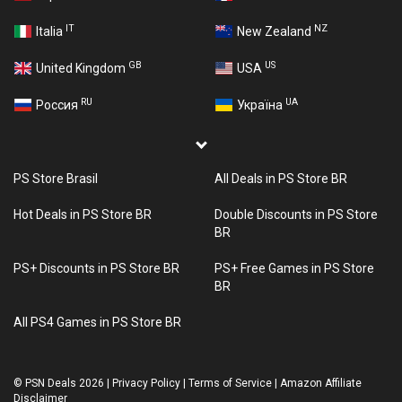
IT
NZ
Italia
New Zealand
GB
US
United Kingdom
USA
RU
UA
Россия
Україна
PS Store Brasil
All Deals in PS Store BR
Hot Deals in PS Store BR
Double Discounts in PS Store
BR
PS+ Discounts in PS Store BR
PS+ Free Games in PS Store
BR
All PS4 Games in PS Store BR
©
PSN Deals 2026
|
Privacy Policy
|
Terms of Service
|
Amazon Affiliate
Disclaimer