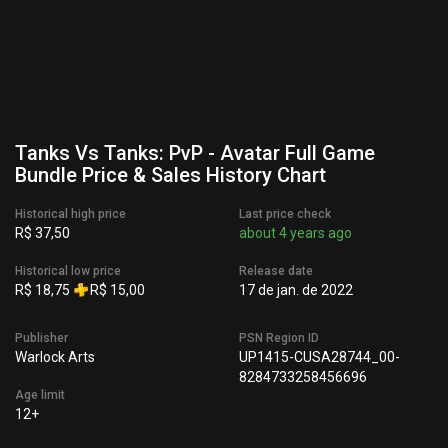
Tanks Vs Tanks: PvP - Avatar Full Game
Bundle Price & Sales History Chart
Historical high price
Last price check
R$ 37,50
about 4 years ago
Historical low price
Release date
R$ 18,75
R$ 15,00
17 de jan. de 2022
Publisher
PSN Region ID
Warlock Arts
UP1415-CUSA28744_00-
8284733258456696
Age limit
12+