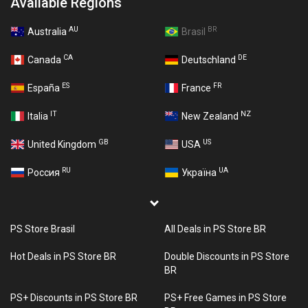
Available Regions
AU
BR
Australia
Brasil
CA
DE
Canada
Deutschland
ES
FR
España
France
IT
NZ
Italia
New Zealand
GB
US
United Kingdom
USA
RU
UA
Россия
Україна
PS Store Brasil
All Deals in PS Store BR
Hot Deals in PS Store BR
Double Discounts in PS Store
BR
PS+ Discounts in PS Store BR
PS+ Free Games in PS Store