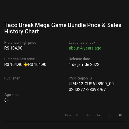
Taco Break Mega Game Bundle Price & Sales
History Chart
Historical high price
Last price check
R$ 104,90
about 4 years ago
Historical low price
Release date
R$ 104,90
R$ 104,90
1 de jan. de 2022
Publisher
PSN Region ID
-
UP4312-CUSA28909_00-
0200272728398767
Age limit
6+
Zoom
1m
3m
6m
1y
All