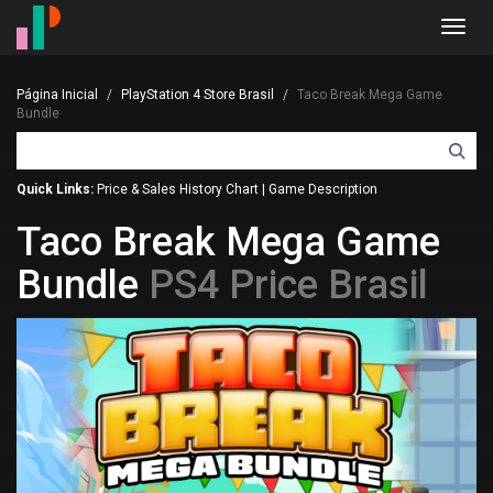
Toggl
navig
Página Inicial
PlayStation 4 Store Brasil
Taco Break Mega Game
Bundle
Quick Links:
Price & Sales History Chart
|
Game Description
Taco Break Mega Game
Bundle
PS4 Price Brasil