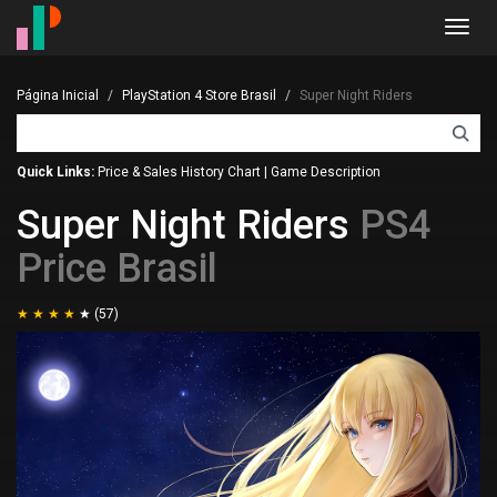
Toggl
navig
Página Inicial
PlayStation 4 Store Brasil
Super Night Riders
Quick Links:
Price & Sales History Chart
|
Game Description
Super Night Riders
PS4
Price Brasil
(57)