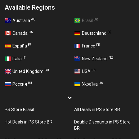
Available Regions
AU
BR
Australia
Brasil
CA
DE
Canada
Deutschland
ES
FR
España
France
IT
NZ
Italia
New Zealand
GB
US
United Kingdom
USA
RU
UA
Россия
Україна
PS Store Brasil
All Deals in PS Store BR
Hot Deals in PS Store BR
Double Discounts in PS Store
BR