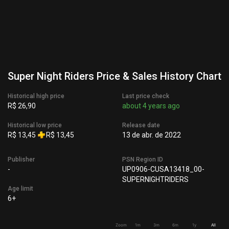
Super Night Riders Price & Sales History Chart
Historical high price
Last price check
R$ 26,90
about 4 years ago
Historical low price
Release date
R$ 13,45
R$ 13,45
13 de abr. de 2022
Publisher
PSN Region ID
-
UP0906-CUSA13418_00-
SUPERNIGHTRIDERS
Age limit
6+
Zoom
1m
3m
6m
1y
All