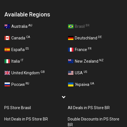
Available Regions
AU
BR
Australia
Brasil
CA
DE
Canada
Deutschland
ES
FR
España
France
IT
NZ
Italia
New Zealand
GB
US
United Kingdom
USA
RU
UA
Россия
Україна
PS Store Brasil
All Deals in PS Store BR
Hot Deals in PS Store BR
Double Discounts in PS Store
BR