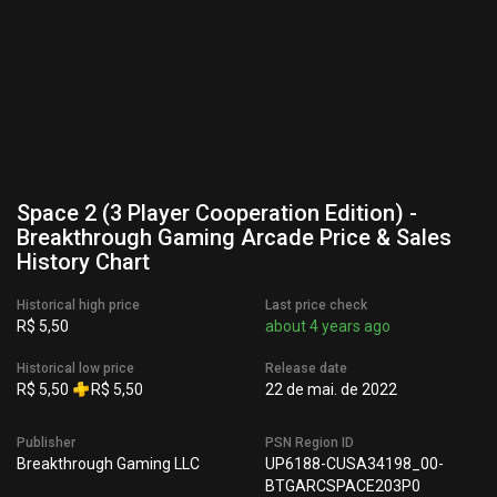
Space 2 (3 Player Cooperation Edition) -
Breakthrough Gaming Arcade Price & Sales
History Chart
Historical high price
Last price check
R$ 5,50
about 4 years ago
Historical low price
Release date
R$ 5,50
R$ 5,50
22 de mai. de 2022
Publisher
PSN Region ID
Breakthrough Gaming LLC
UP6188-CUSA34198_00-
BTGARCSPACE203P0