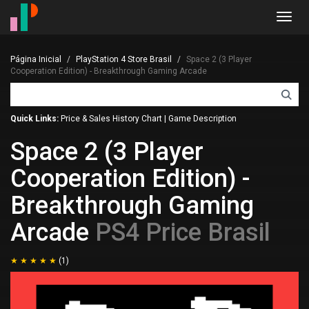
Toggl
navig
Página Inicial
PlayStation 4 Store Brasil
Space 2 (3 Player
Cooperation Edition) - Breakthrough Gaming Arcade
Quick Links:
Price & Sales History Chart
|
Game Description
Space 2 (3 Player
Cooperation Edition) -
Breakthrough Gaming
Arcade
PS4 Price Brasil
(1)