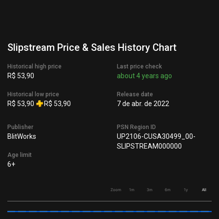
Slipstream Price & Sales History Chart
Historical high price
Last price check
R$ 53,90
about 4 years ago
Historical low price
Release date
R$ 53,90
R$ 53,90
7 de abr. de 2022
Publisher
PSN Region ID
BlitWorks
UP2106-CUSA30499_00-
SLIPSTREAM000000
Age limit
6+
Zoom
1m
3m
6m
1y
All