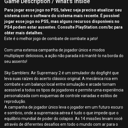
Game Description / What's Inside
Para jogar esse jogo no PS5, talvez seja preciso atualizar seu
sistema com o software do sistema mais recente. É possível
jogar esse jogo no PS5, mas alguns recursos disponíveis no
PS4 podem estar ausentes. Consulte PlayStation.com/bc para
obter mais detalhes.
Este é o melhor jogo de combate de combate a jato!
Com uma extensa campanha de jogador único e modos
multiplayer deliciosos, a ação não parada irá mantê-lo na borda do
seu assento!
Sky Gamblers: Air Supremacy 2 é um simulador do dogfight que
leva suas raízes do acerto clássico original. A mecânica rica em
combate e um balanço local entre simulação e arcade tornam
acessível a todos os tipos de jogadores e permite uma experiência
personalizada com esquemas de controle variadas e estilos de
reprodução.
A campanha de jogador único leva o jogador em um futuro escuro
e sombrio, onde a supremacia aérea é tudo o que impede que o
equilíbrio mundial de poder do colapso. As 14 missões levam você
através de diferentes desafios em todo o mundo com ar para o