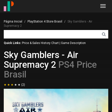
Toggl
navig
Página Inicial
PlayStation 4 Store Brasil
Sky Gamblers - Air
Supremacy 2
Quick Links:
Price & Sales History Chart
|
Game Description
Sky Gamblers - Air
Supremacy 2
PS4 Price
Brasil
(2)