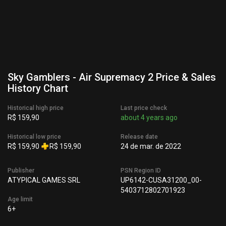
Sky Gamblers - Air Supremacy 2 Price & Sales
History Chart
Historical high price
Last price check
R$ 159,90
about 4 years ago
Historical low price
Release date
R$ 159,90
R$ 159,90
24 de mar. de 2022
Publisher
PSN Region ID
ATYPICAL GAMES SRL
UP6142-CUSA31200_00-
5403712802701923
Age limit
6+