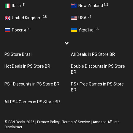
IT
NZ
Italia
New Zealand
GB
US
United Kingdom
USA
RU
UA
Россия
Україна
PS Store Brasil
All Deals in PS Store BR
Hot Deals in PS Store BR
Double Discounts in PS Store
BR
PS+ Discounts in PS Store BR
PS+ Free Games in PS Store
BR
All PS4 Games in PS Store BR
©
PSN Deals 2026
|
Privacy Policy
|
Terms of Service
|
Amazon Affiliate
Disclaimer