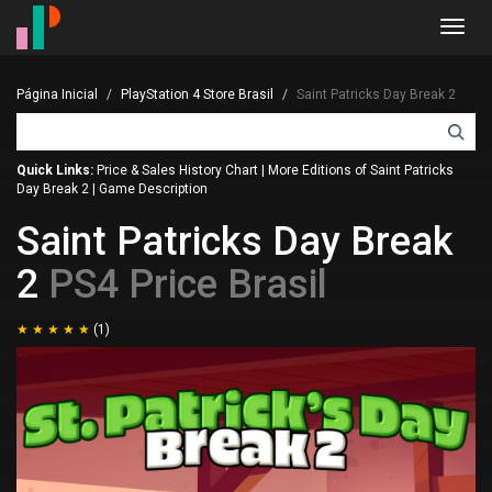
Toggl
navig
Página Inicial
PlayStation 4 Store Brasil
Saint Patricks Day Break 2
Quick Links:
Price & Sales History Chart
|
More Editions of Saint Patricks
Day Break 2
|
Game Description
Saint Patricks Day Break
2
PS4 Price Brasil
(1)