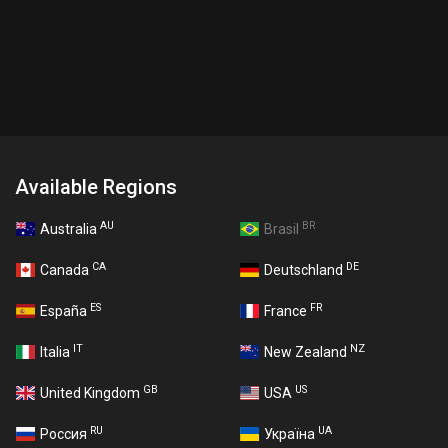
Available Regions
AU
BR
Australia
Brasil
CA
DE
Canada
Deutschland
ES
FR
España
France
IT
NZ
Italia
New Zealand
GB
US
United Kingdom
USA
RU
UA
Россия
Україна