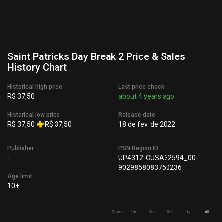
Saint Patricks Day Break 2 Price & Sales
History Chart
Historical high price
Last price check
R$ 37,50
about 4 years ago
Historical low price
Release date
R$ 37,50
R$ 37,50
18 de fev. de 2022
Publisher
PSN Region ID
-
UP4312-CUSA32594_00-
9029858083750236
Age limit
10+
Zoom
1m
3m
6m
1y
All