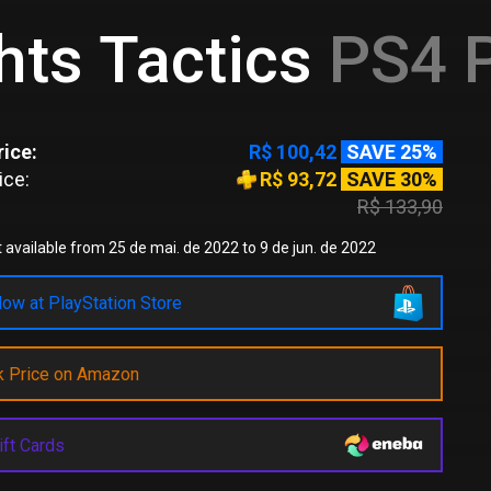
hts Tactics
PS4 P
ice:
R$ 100,42
SAVE 25%
ice:
R$ 93,72
SAVE 30%
R$ 133,90
 available from 25 de mai. de 2022 to 9 de jun. de 2022
ow at PlayStation Store
k Price on Amazon
ift Cards