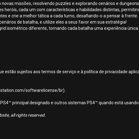
do novas missões, resolvendo puzzles e explorando cenários e dungeons
es heróis, cada um com características e habilidades distintas, permiti
es e crie a melhor tática a cada turno, desafiando-o a pensar à frente.
cenários de batalha, e utilize eles a seus favor em sua estratégia!
rid isométrico diferente, tornando cada batalha uma experiência única.
ue estão sujeitos aos termos de serviço e à política de privacidade apl
aystation.com/softwarelicense/br).
ema PS4™ principal designado e outros sistemas PS4™ quando está usando
ite, all rights reserved.