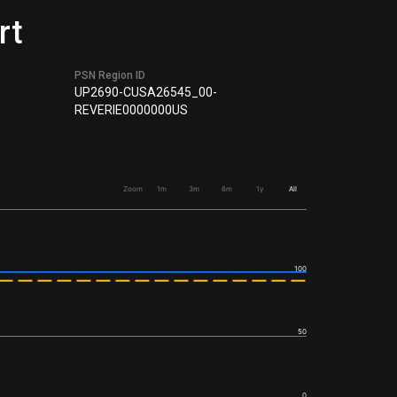
rt
PSN Region ID
UP2690-CUSA26545_00-
REVERIE0000000US
Zoom
1m
3m
6m
1y
All
100
50
0