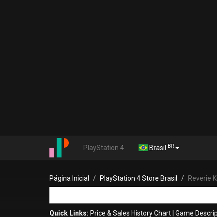
BR
PlayStation 4
Brasil
Página Inicial
PlayStation 4 Store Brasil
Reverie K
Quick Links:
Price & Sales History Chart
|
Game Descrip