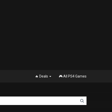
🔥 Deals
🎮 All PS4 Games