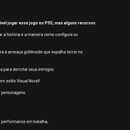
sível jogar esse jogo no PS5, mas alguns recursos
r a história e a maneira como configura os
tra a ameaça goblinoide que espalha terror no
a para derrotar seus inimigos.
 estilo Visual Novel!
s personagens.
r performance em batalha,