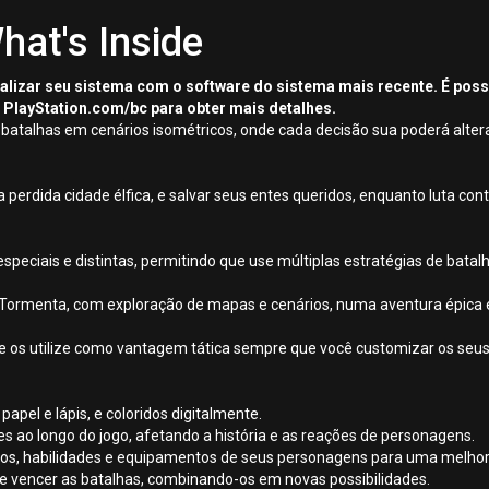
hat's Inside
tualizar seu sistema com o software do sistema mais recente. É pos
 PlayStation.com/bc para obter mais detalhes.
 batalhas em cenários isométricos, onde cada decisão sua poderá altera
erdida cidade élfica, e salvar seus entes queridos, enquanto luta con
speciais e distintas, permitindo que use múltiplas estratégias de batalh
ormenta, com exploração de mapas e cenários, numa aventura épica em
 e os utilize como vantagem tática sempre que você customizar os seu
papel e lápis, e coloridos digitalmente.
s ao longo do jogo, afetando a história e as reações de personagens.
tos, habilidades e equipamentos de seus personagens para uma melho
os e vencer as batalhas, combinando-os em novas possibilidades.