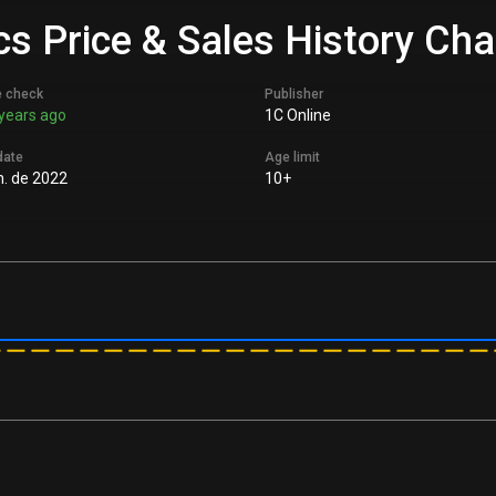
cs Price & Sales History Cha
e check
Publisher
years ago
1C Online
date
Age limit
n. de 2022
10+