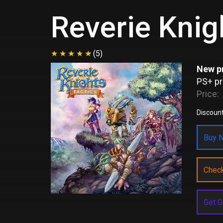
Reverie Knig
(5)
New pr
PS+ pr
Price:
Discount
Buy N
Chec
Get G