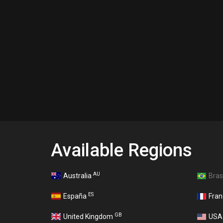
Available Regions
AU
Australia
Bras
ES
España
Fra
GB
United Kingdom
US