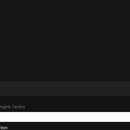
nights Tactics
tion