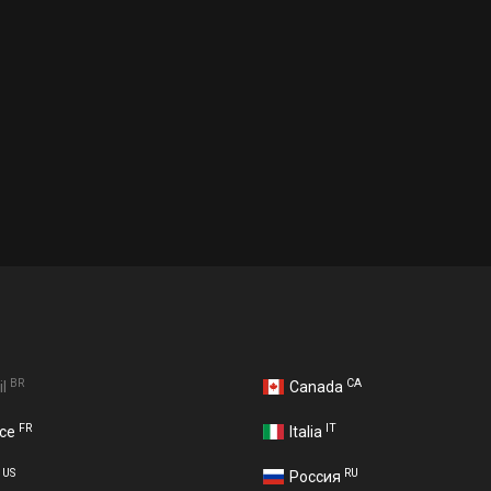
BR
CA
il
Canada
FR
IT
nce
Italia
US
RU
A
Россия