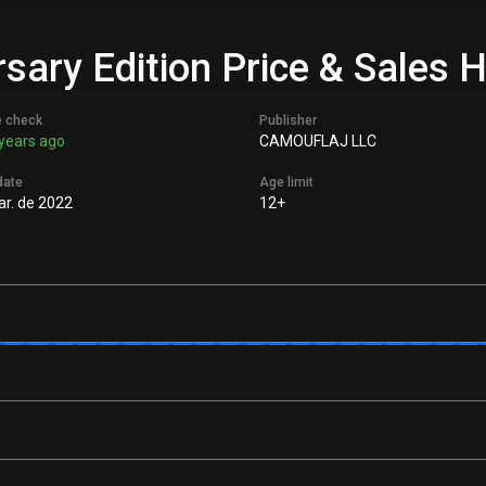
ary Edition Price & Sales H
e check
Publisher
years ago
CAMOUFLAJ LLC
date
Age limit
r. de 2022
12+