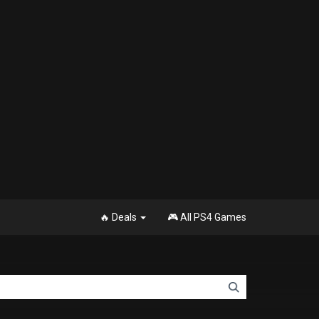
🔥 Deals
🎮 All PS4 Games