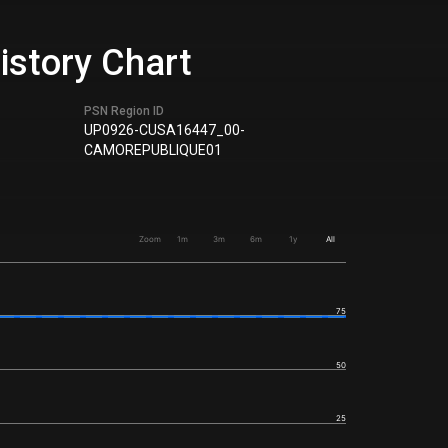
istory Chart
PSN Region ID
UP0926-CUSA16447_00-
CAMOREPUBLIQUE01
Zoom
1m
3m
6m
1y
All
75
50
25