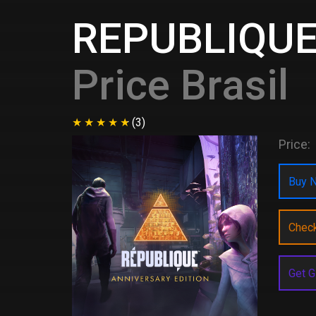
REPUBLIQUE:
Price Brasil
(3)
Price:
Buy N
Chec
Get G