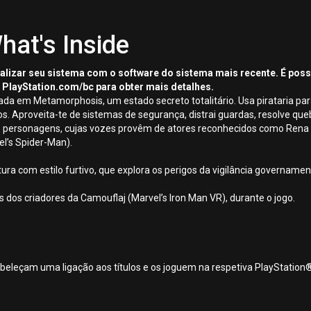
hat's Inside
tualizar seu sistema com o software do sistema mais recente. É pos
 PlayStation.com/bc para obter mais detalhes.
em Metamorphosis, um estado secreto totalitário. Usa pirataria para
s. Aproveita-te de sistemas de segurança, distrai guardas, resolve qu
 personagens, cujas vozes provêm de atores reconhecidos como Rena St
el’s Spider-Man).
 com estilo furtivo, que explora os perigos da vigilância governamenta
 dos criadores da Camouflaj (Marvel’s Iron Man VR), durante o jogo.
beleçam uma ligação aos títulos e os joguem na respetiva PlayStation