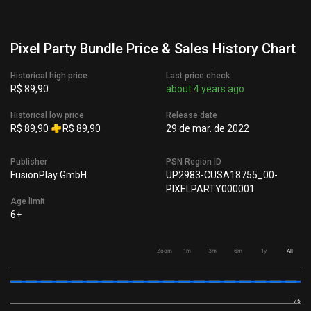
Pixel Party Bundle Price & Sales History Chart
Historical high price
Last price check
R$ 89,90
about 4 years ago
Historical low price
Release date
R$ 89,90
R$ 89,90
29 de mar. de 2022
Publisher
PSN Region ID
FusionPlay GmbH
UP2983-CUSA18755_00-
PIXELPARTY000001
Age limit
6+
Zoom
1m
3m
6m
1y
All
75