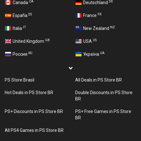
CA
DE
Canada
Deutschland
ES
FR
España
France
IT
NZ
Italia
New Zealand
GB
US
United Kingdom
USA
RU
UA
Россия
Україна
PS Store Brasil
All Deals in PS Store BR
Hot Deals in PS Store BR
Double Discounts in PS Store
BR
PS+ Discounts in PS Store BR
PS+ Free Games in PS Store
BR
All PS4 Games in PS Store BR