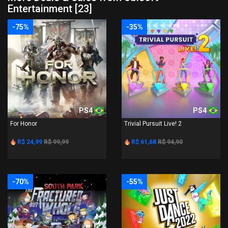
Entertainment [23]
-75%
-35%
PS4
PS4
For Honor
Trivial Pursuit Live! 2
R$ 24,99
R$ 99,99
R$ 61,68
R$ 94,90
-70%
-55%