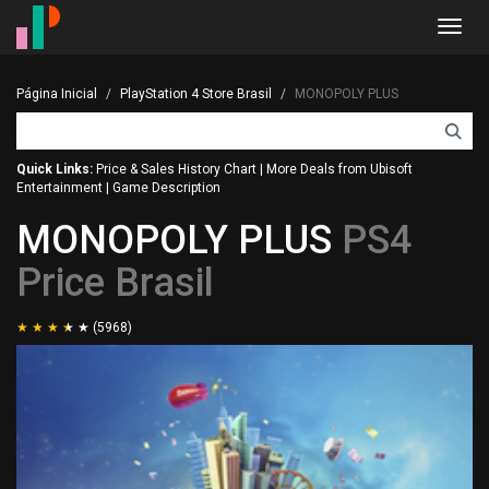
Toggl
navig
Página Inicial
PlayStation 4 Store Brasil
MONOPOLY PLUS
Quick Links:
Price & Sales History Chart
|
More Deals from Ubisoft
Entertainment
|
Game Description
MONOPOLY PLUS
PS4
Price Brasil
(5968)