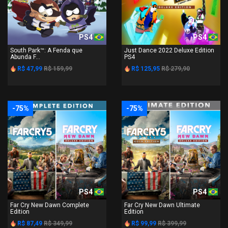
PS4
PS4
South Park™: A Fenda que
Just Dance 2022 Deluxe Edition
Abunda F...
PS4
R$ 47,99
R$ 159,99
R$ 125,95
R$ 279,90
-75%
-75%
PS4
PS4
Far Cry New Dawn Complete
Far Cry New Dawn Ultimate
Edition
Edition
R$ 87,49
R$ 349,99
R$ 99,99
R$ 399,99