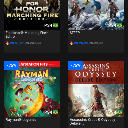
PS4
PS4
For Honor® Marching Fire™
STEEP
Edition
R$ 51,97
R$ 207,90
R$ 24,99
R$ 99,99
-75%
-75%
PS4
PS4
Rayman® Legends
Assassin’s Creed® Odyssey
Deluxe ...