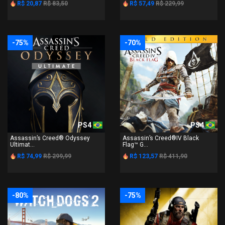
R$ 20,87
R$ 83,50
R$ 57,49
R$ 229,99
-75%
-70%
PS4
PS4
Assassin’s Creed® Odyssey
Assassin’s Creed®IV Black
Ultimat...
Flag™ G...
R$ 74,99
R$ 299,99
R$ 123,57
R$ 411,90
-80%
-75%