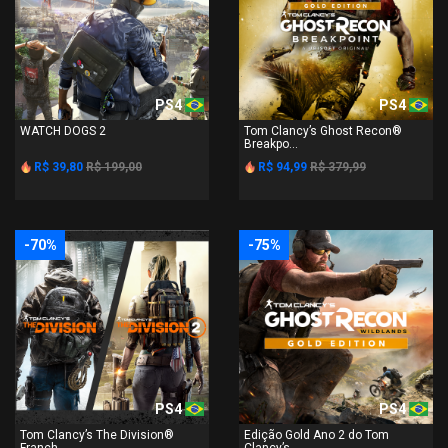
PS4
PS4
WATCH DOGS 2
Tom Clancy’s Ghost Recon®
Breakpo...
R$ 39,80
R$ 199,00
R$ 94,99
R$ 379,99
-70%
-75%
PS4
PS4
Tom Clancy’s The Division®
Edição Gold Ano 2 do Tom