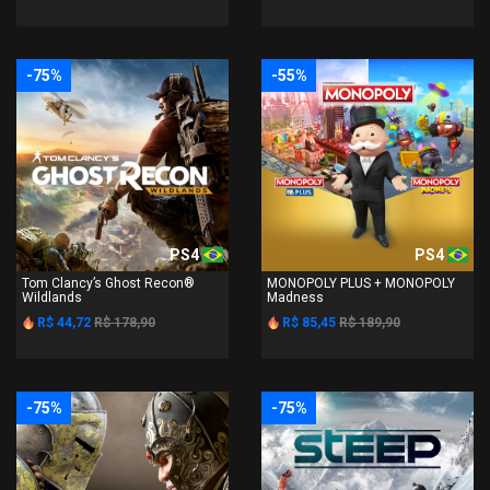
-75%
-55%
PS4
PS4
Tom Clancy’s Ghost Recon®
MONOPOLY PLUS + MONOPOLY
Wildlands
Madness
R$ 44,72
R$ 178,90
R$ 85,45
R$ 189,90
-75%
-75%