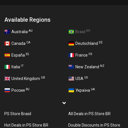
Available Regions
AU
BR
Australia
Brasil
CA
DE
Canada
Deutschland
ES
FR
España
France
IT
NZ
Italia
New Zealand
GB
US
United Kingdom
USA
RU
UA
Россия
Україна
PS Store Brasil
All Deals in PS Store BR
Hot Deals in PS Store BR
Double Discounts in PS Store