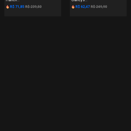
Franch...
Clancy’s...
R$ 71,85
R$ 239,50
R$ 62,47
R$ 249,90