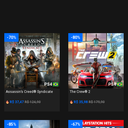
-70%
-80%
PS4
PS4
Assassin’s Creed® Syndicate
The Crew® 2
R$ 37,47
R$ 124,90
R$ 35,98
R$ 179,90
-85%
-67%