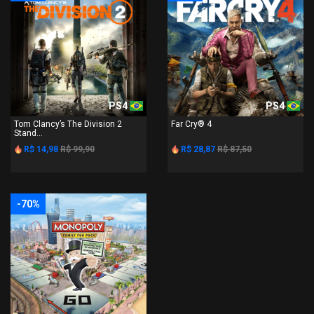
PS4
PS4
Tom Clancy’s The Division 2
Far Cry® 4
Stand...
R$ 14,98
R$ 99,90
R$ 28,87
R$ 87,50
-70%