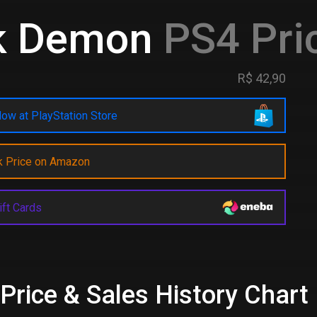
k Demon
PS4 Pric
R$ 42,90
ow at PlayStation Store
k Price on Amazon
ift Cards
rice & Sales History Chart