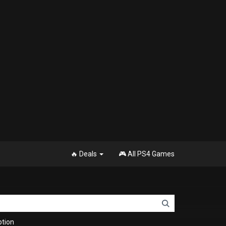
🔥 Deals
🎮 All PS4 Games
tion