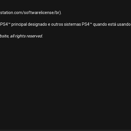
aystation.com/softwarelicense/br).
ema PS4™ principal designado e outros sistemas PS4™ quando está usando
ite, all rights reserved.