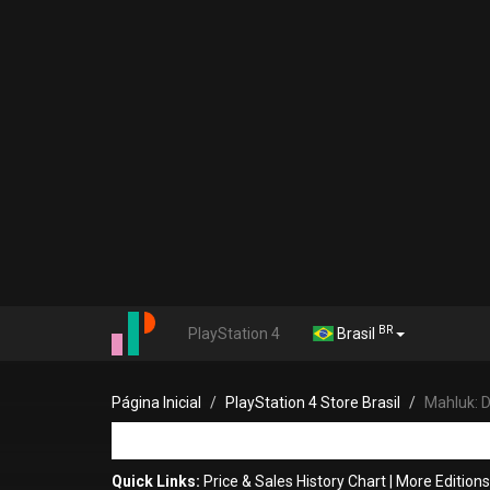
BR
PlayStation 4
Brasil
Página Inicial
PlayStation 4 Store Brasil
Mahluk: 
Quick Links:
Price & Sales History Chart
|
More Edition