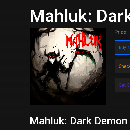
Mahluk: Dar
Price:
Buy N
Chec
Get G
Mahluk: Dark Demon P