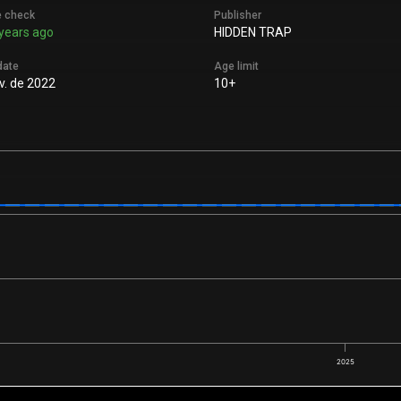
e check
Publisher
years ago
HIDDEN TRAP
date
Age limit
v. de 2022
10+
2025