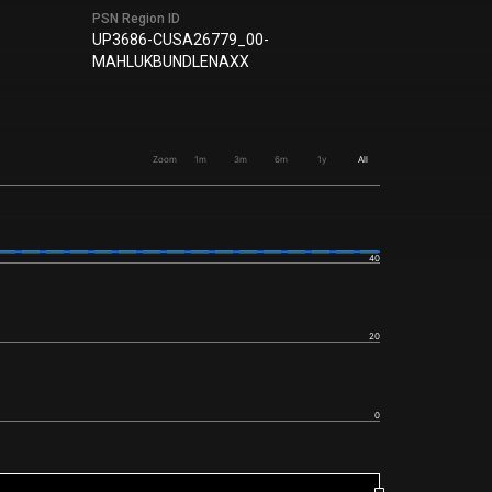
PSN Region ID
UP3686-CUSA26779_00-
MAHLUKBUNDLENAXX
Zoom
1m
3m
6m
1y
All
40
20
0