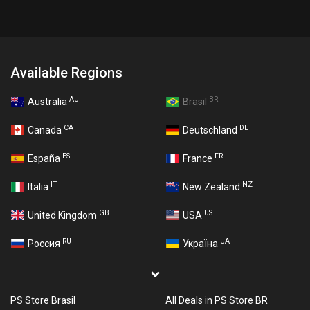
Available Regions
AU
BR
Australia
Brasil
CA
DE
Canada
Deutschland
ES
FR
España
France
IT
NZ
Italia
New Zealand
GB
US
United Kingdom
USA
RU
UA
Россия
Україна
PS Store Brasil
All Deals in PS Store BR