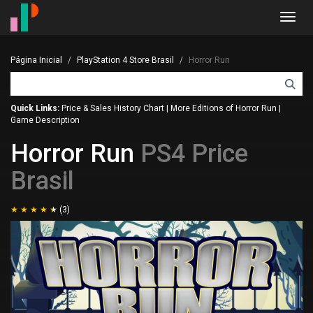
Toggl
navig
Página Inicial
PlayStation 4 Store Brasil
Horror Run
Quick Links:
Price & Sales History Chart
|
More Editions of Horror Run
|
Game Description
Horror Run
PS4 Price
Brasil
(3)