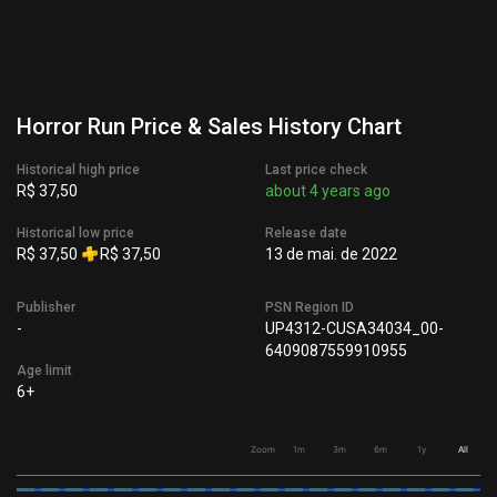
Horror Run Price & Sales History Chart
Historical high price
Last price check
R$ 37,50
about 4 years ago
Historical low price
Release date
R$ 37,50
R$ 37,50
13 de mai. de 2022
Publisher
PSN Region ID
-
UP4312-CUSA34034_00-
6409087559910955
Age limit
6+
Zoom
1m
3m
6m
1y
All