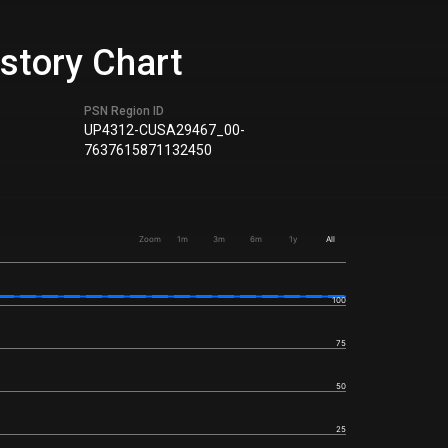
story Chart
PSN Region ID
UP4312-CUSA29467_00-
7637615871132450
Zoom
1m
3m
6m
1y
All
100
75
50
25