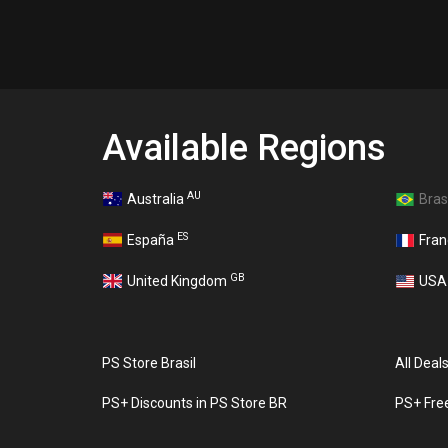
Available Regions
AU
Australia
Bras
ES
España
Fra
GB
United Kingdom
US
PS Store Brasil
All Deal
PS+ Discounts in PS Store BR
PS+ Fre