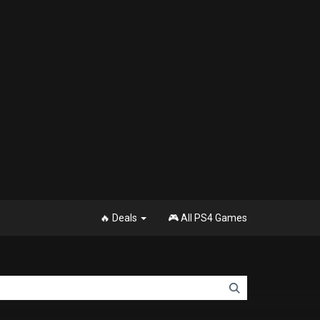
🔥 Deals
🎮 All PS4 Games