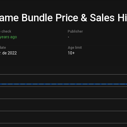
me Bundle Price & Sales Hi
e check
Publisher
years ago
-
date
Age limit
. de 2022
10+