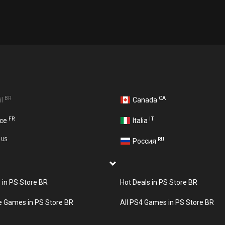
BR
CA
il
Canada
FR
IT
nce
Italia
US
RU
A
Россия
s in PS Store BR
Hot Deals in PS Store BR
e Games in PS Store BR
All PS4 Games in PS Store BR