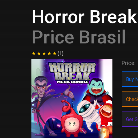
Horror Brea
Price Brasil
(1)
Price:
Buy N
Chec
Get G