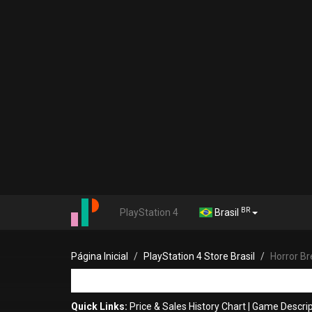
BR
PlayStation 4
Brasil
Página Inicial
PlayStation 4 Store Brasil
Horror B
Quick Links:
Price & Sales History Chart
|
Game Descrip