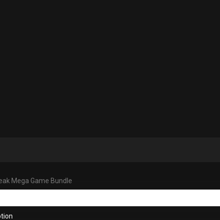
reak Mega Game Bundle
tion