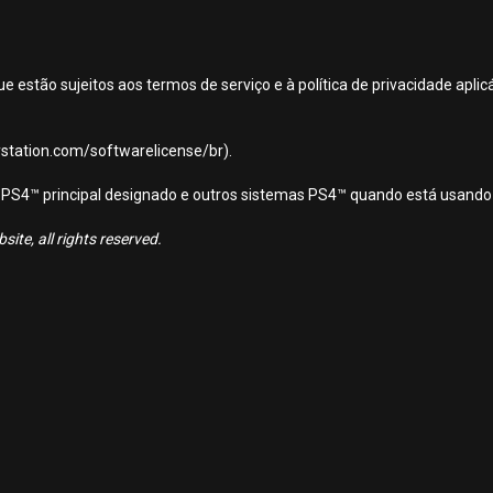
ue estão sujeitos aos termos de serviço e à política de privacidade apl
aystation.com/softwarelicense/br).
ema PS4™ principal designado e outros sistemas PS4™ quando está usando
ite, all rights reserved.