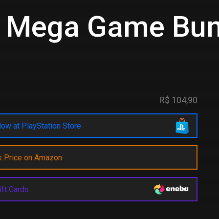
k Mega Game Bun
R$ 104,90
ow at PlayStation Store
k Price on Amazon
ift Cards