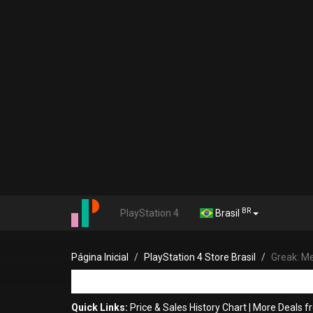
BR
PlayStation 4
Brasil
Página Inicial
PlayStation 4 Store Brasil
Greak: M
Quick Links:
Price & Sales History Chart
|
More Deals fr