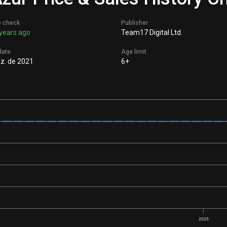
e check
Publisher
years ago
Team17 Digital Ltd.
date
Age limit
z. de 2021
6+
2025