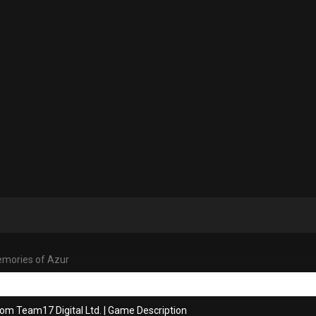
emories of Azur
om Team17 Digital Ltd.
|
Game Description