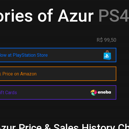
ries of Azur
PS4 
R$ 99,50
ow at PlayStation Store
k Price on Amazon
ift Cards
zur Price & Sales History C