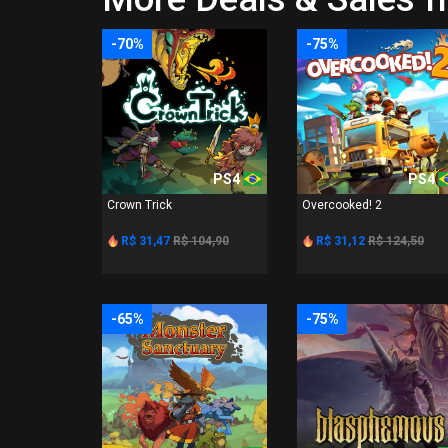
-70%
-75%
PS4
PS4
Crown Trick
Overcooked! 2
R$ 31,47
R$ 104,90
R$ 31,12
R$ 124,50
-65%
-75%