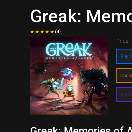
Greak: Memo
(4)
Price:
Buy N
Chec
Get G
Greak: Memories of A