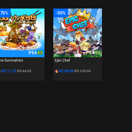
-75%
-50%
PS4
PS4
he Survivalists
Epic Chef
R$ 11,12
R$ 44,50
R$ 66,95
R$ 133,90