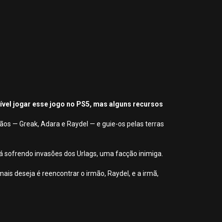
sível jogar esse jogo no PS5, mas alguns recursos
os — Greak, Adara e Raydel — e guie-os pelas terras
tá sofrendo invasões dos Urlags, uma facção inimiga.
is deseja é reencontrar o irmão, Raydel, e a irmã,