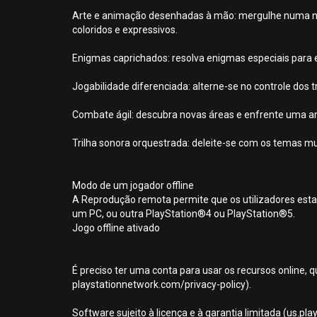
Arte e animação desenhadas à mão: mergulhe numa nar
coloridos e expressivos.
Enigmas caprichados: resolva enigmas especiais para
Jogabilidade diferenciada: alterne-se no controle dos
Combate ágil: descubra novas áreas e enfrente uma am
Trilha sonora orquestrada: deleite-se com os temas m
Modo de um jogador offline
A Reprodução remota permite que os utilizadores esta
um PC, ou outra PlayStation®4 ou PlayStation®5.
Jogo offline ativado
É preciso ter uma conta para usar os recursos online, q
playstationnetwork.com/privacy-policy).
Software sujeito à licença e à garantia limitada (us.pl