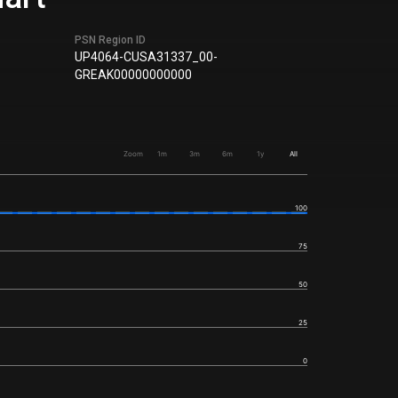
PSN Region ID
UP4064-CUSA31337_00-
GREAK00000000000
Zoom
1m
3m
6m
1y
All
100
75
50
25
0