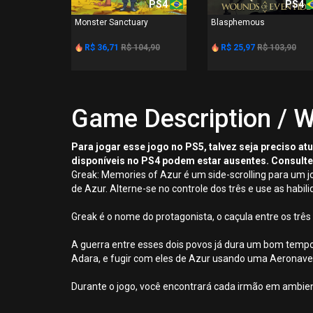
PS4
PS4
Monster Sanctuary
Blasphemous
R$ 36,71
R$ 104,90
R$ 25,97
R$ 103,90
Game Description / W
Para jogar esse jogo no PS5, talvez seja preciso a
disponíveis no PS4 podem estar ausentes. Consulte
Greak: Memories of Azur é um side-scrolling para um 
de Azur. Alterne-se no controle dos três e use as habil
Greak é o nome do protagonista, o caçula entre os trê
A guerra entre esses dois povos já dura um bom tempo, 
Adara, e fugir com eles de Azur usando uma Aeronave, 
Durante o jogo, você encontrará cada irmão em ambien