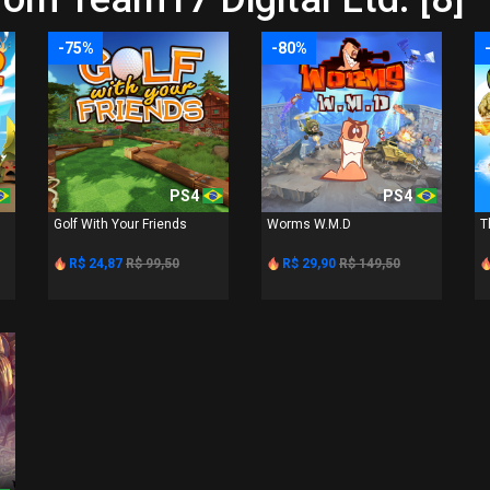
-75%
-80%
PS4
PS4
Golf With Your Friends
Worms W.M.D
T
R$ 24,87
R$ 99,50
R$ 29,90
R$ 149,50