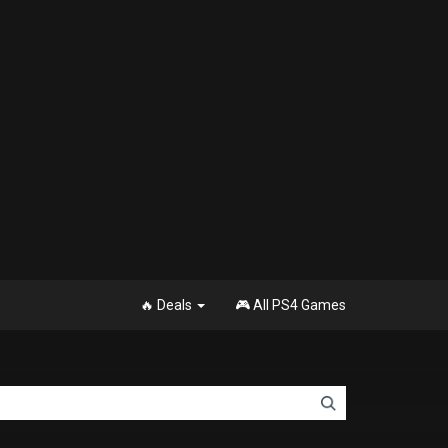
🔥 Deals
🎮 All PS4 Games