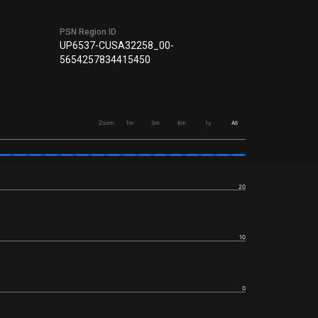
PSN Region ID
UP6537-CUSA32258_00-
5654257834415450
Zoom
1m
3m
6m
1y
All
20
10
0