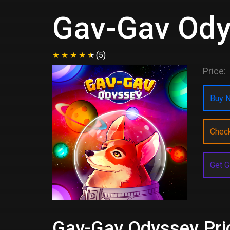
Gav-Gav Ody
(5)
Price:
Buy N
Chec
Get G
Gav-Gav Odyssey Pric