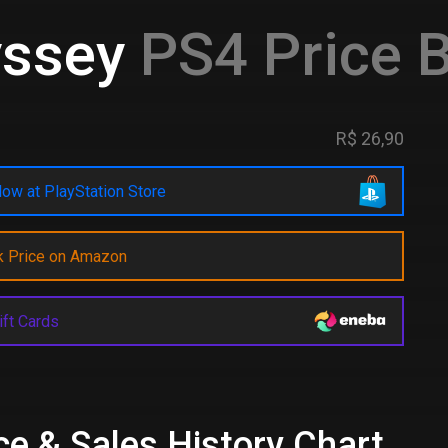
ssey
PS4 Price B
R$ 26,90
ow at PlayStation Store
k Price on Amazon
ift Cards
e & Sales History Chart