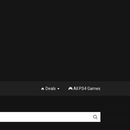
🔥 Deals
🎮 All PS4 Games