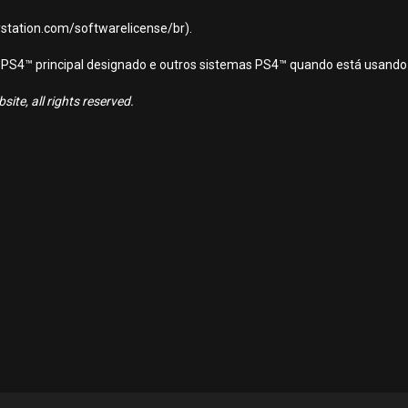
aystation.com/softwarelicense/br).
ema PS4™ principal designado e outros sistemas PS4™ quando está usando
ite, all rights reserved.