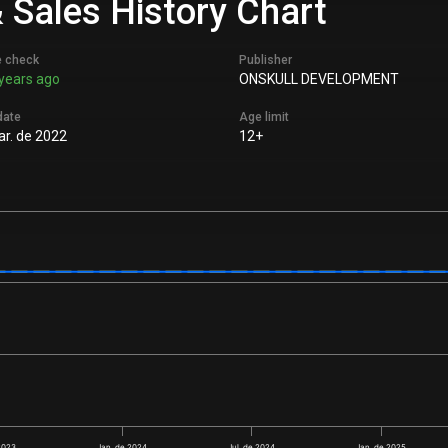
& Sales History Chart
e check
Publisher
years ago
ONSKULL DEVELOPMENT
date
Age limit
r. de 2022
12+
2023
Jan. de 2024
Jul. de 2024
Jan. de 2025