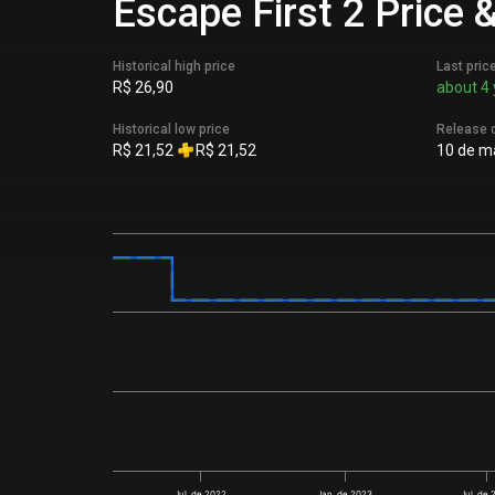
Escape First 2 Price 
Historical high price
Last pric
R$ 26,90
about 4 
Historical low price
Release 
R$ 21,52
R$ 21,52
10 de ma
Jul. de 2022
Jan. de 2023
Jul. de 