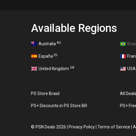
Available Regions
AU
Australia
Bras
ES
España
Fra
GB
United Kingdom
US
PS Store Brasil
All Deal
PS+ Discounts in PS Store BR
PS+ Fre
©
PSN Deals 2026
|
Privacy Policy
|
Terms of Service
|
A