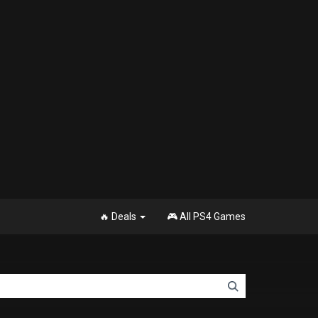
🔥 Deals
🎮 All PS4 Games