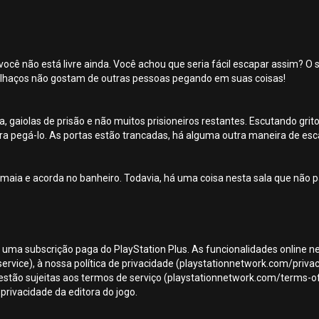
cê não está livre ainda. Você achou que seria fácil escapar assim? O 
palhaços não gostam de outras pessoas pegando em suas coisas!
a, gaiolas de prisão e não muitos prisioneiros restantes. Escutando gri
a pegá-lo. As portas estão trancadas, há alguma outra maneira de es
smaia e acorda no banheiro. Todavia, há uma coisa nesta sala que não 
a uma subscrição paga do PlayStation Plus. As funcionalidades online 
ice), à nossa política de privacidade (playstationnetwork.com/privacy-p
stão sujeitas aos termos de serviço (playstationnetwork.com/terms-of-s
 privacidade da editora do jogo.