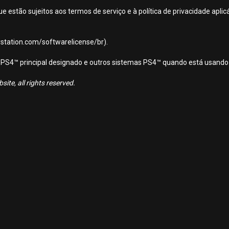
ue estão sujeitos aos termos de serviço e à política de privacidade apl
aystation.com/softwarelicense/br).
ema PS4™ principal designado e outros sistemas PS4™ quando está usando
ite, all rights reserved.