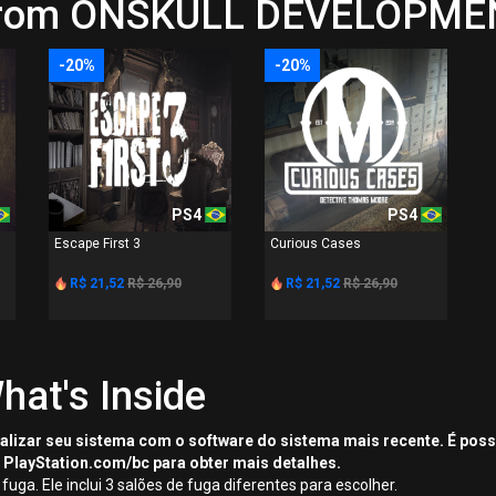
 from ONSKULL DEVELOPMEN
-20%
-20%
PS4
PS4
Escape First 3
Curious Cases
R$ 21,52
R$ 26,90
R$ 21,52
R$ 26,90
hat's Inside
tualizar seu sistema com o software do sistema mais recente. É pos
 PlayStation.com/bc para obter mais detalhes.
uga. Ele inclui 3 salões de fuga diferentes para escolher.