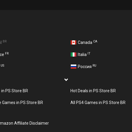
BR
CA
il
Canada
FR
IT
nce
Italia
US
RU
A
Россия
s in PS Store BR
Hot Deals in PS Store BR
e Games in PS Store BR
All PS4 Games in PS Store BR
mazon Affiliate Disclaimer