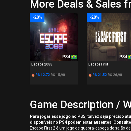
More Deals & Sales
-20%
-20%
PS4
PS4
Escape 2088
Escape First
R$ 12,72
R$ 15,90
R$ 21,52
R$ 26,90
Game Description / W
Para jogar esse jogo no PS5, talvez seja preciso a
disponíveis no PS4 podem estar ausentes. Consulte
Escape First 2 é um jogo de quebra-cabeça de salão de f