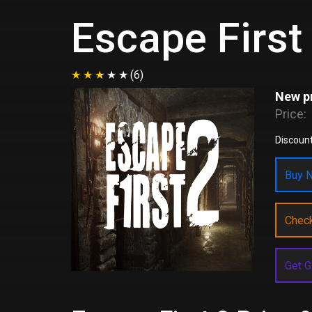
Escape First
(6)
New pr
Price:
Discount
Buy N
Chec
Get G