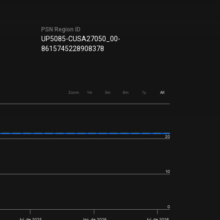
PSN Region ID
UP5085-CUSA27050_00-
8615745228908378
Zoom
1m
3m
6m
1y
All
20
10
0
Jul. de 2025
Jan. de 2026
Jul. de 2026