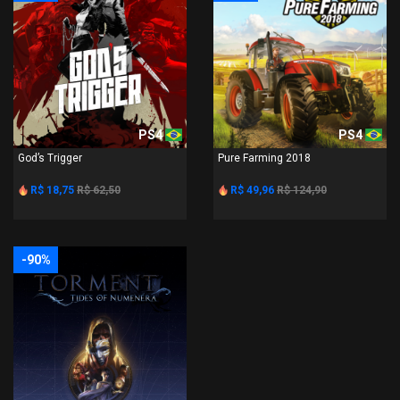
PS4
PS4
God’s Trigger
Pure Farming 2018
R$ 18,75
R$ 62,50
R$ 49,96
R$ 124,90
-90%