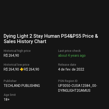
Dying Light 2 Stay Human PS4&PS5 Price &
Sales History Chart
Historical high price
Last price check
R$ 264,90
about 4 years ago
Historical low price
Release date
R$ 264,90
R$ 264,90
4 de fev. de 2022
Publisher
PSN Region ID
TECHLAND PUBLISHING
UP3050-CUSA12584_00-
DYINGLIGHT2GAMUS
Age limit
18+