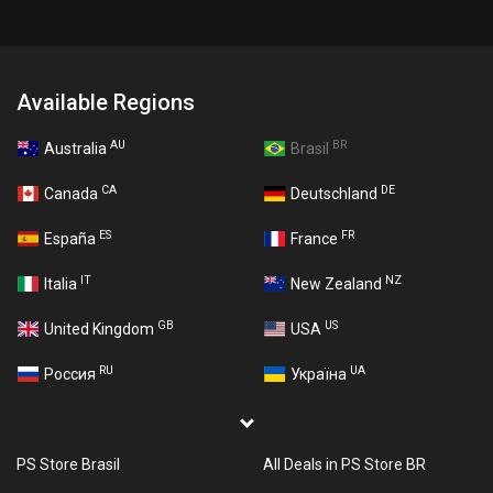
Available Regions
AU
BR
Australia
Brasil
CA
DE
Canada
Deutschland
ES
FR
España
France
IT
NZ
Italia
New Zealand
GB
US
United Kingdom
USA
RU
UA
Россия
Україна
PS Store Brasil
All Deals in PS Store BR