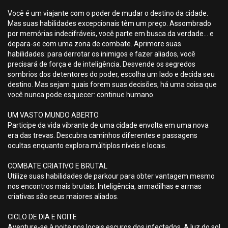
Você é um viajante com o poder de mudar o destino da cidade.
Mas suas habilidades excepcionais têm um preço. Assombrado
por memórias indecifráveis, você parte em busca da verdade... e
depara-se com uma zona de combate. Aprimore suas
habilidades: para derrotar os inimigos e fazer aliados, você
precisará de força e de inteligência. Desvende os segredos
sombrios dos detentores do poder, escolha um lado e decida seu
destino. Mas sejam quais forem suas decisões, há uma coisa que
você nunca pode esquecer: continue humano.
UM VASTO MUNDO ABERTO
Participe da vida vibrante de uma cidade envolta em uma nova
era das trevas. Descubra caminhos diferentes e passagens
ocultas enquanto explora múltiplos níveis e locais.
COMBATE CRIATIVO E BRUTAL
Utilize suas habilidades de parkour para obter vantagem mesmo
nos encontros mais brutais. Inteligência, armadilhas e armas
criativas são seus maiores aliados.
CICLO DE DIA E NOITE
Aventure-se à noite nos locais escuros dos infectados. A luz do sol