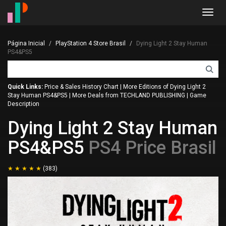
Toggl
navig
Página Inicial
PlayStation 4 Store Brasil
Dying Light 2 Stay Human
PS4&PS5
Quick Links:
Price & Sales History Chart
|
More Editions of Dying Light 2
Stay Human PS4&PS5
|
More Deals from TECHLAND PUBLISHING
|
Game
Description
Dying Light 2 Stay Human
PS4&PS5
PS4 Price Brasil
(383)