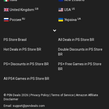
GB
US
United Kingdom
USA
RU
UA
Россия
Україна
PS Store Brasil
All Deals in PS Store BR
Hot Deals in PS Store BR
Double Discounts in PS Store
BR
PS+ Discounts in PS Store BR
PS+ Free Games in PS Store
BR
All PS4 Games in PS Store BR
©
PSN Deals 2026
|
Privacy Policy
|
Terms of Service
|
Amazon Affiliate
Disclaimer
Email:
support@psndeals.com