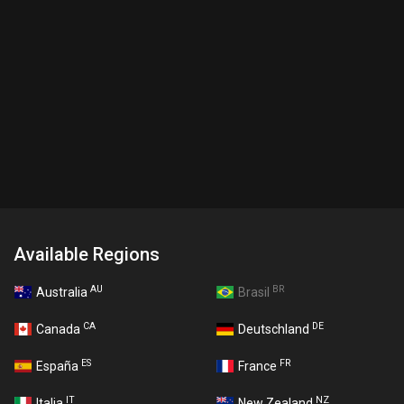
Available Regions
AU
BR
Australia
Brasil
CA
DE
Canada
Deutschland
ES
FR
España
France
IT
NZ
Italia
New Zealand