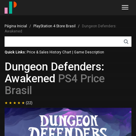
Toggl
navig
Página Inicial
PlayStation 4 Store Brasil
Dungeon Defenders:
Awakened
Quick Links:
Price & Sales History Chart
|
Game Description
Dungeon Defenders:
Awakened
PS4 Price
Brasil
(22)