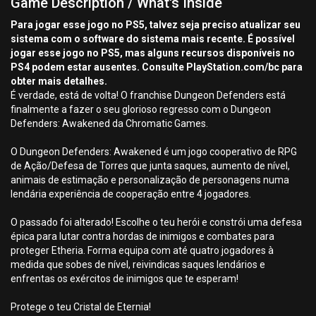
Game Description / What's Inside
Para jogar esse jogo no PS5, talvez seja preciso atualizar seu
sistema com o software do sistema mais recente. É possível
jogar esse jogo no PS5, mas alguns recursos disponíveis no
PS4 podem estar ausentes. Consulte PlayStation.com/bc para
obter mais detalhes.
É verdade, está de volta! O franchise Dungeon Defenders está
finalmente a fazer o seu glorioso regresso com o Dungeon
Defenders: Awakened da Chromatic Games.
O Dungeon Defenders: Awakened é um jogo cooperativo de RPG
de Ação/Defesa de Torres que junta saques, aumento de nível,
animais de estimação e personalização de personagens numa
lendária experiência de cooperação entre 4 jogadores.
O passado foi alterado! Escolhe o teu herói e constrói uma defesa
épica para lutar contra hordas de inimigos e combates para
proteger Etheria. Forma equipa com até quatro jogadores à
medida que sobes de nível, reivindicas saques lendários e
enfrentas os exércitos de inimigos que te esperam!
Protege o teu Cristal de Eternia!