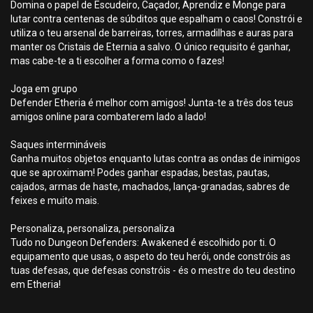
Domina o papel de Escudeiro, Caçador, Aprendiz e Monge para
lutar contra centenas de súbditos que espalham o caos! Constrói e
utiliza o teu arsenal de barreiras, torres, armadilhas e auras para
manter os Cristais de Eternia a salvo. O único requisito é ganhar,
mas cabe-te a ti escolher a forma como o fazes!
Joga em grupo
Defender Etheria é melhor com amigos! Junta-te a três dos teus
amigos online para combaterem lado a lado!
Saques intermináveis
Ganha muitos objetos enquanto lutas contra as ondas de inimigos
que se aproximam! Podes ganhar espadas, bestas, pautas,
cajados, armas de haste, machados, lança-granadas, sabres de
feixes e muito mais.
Personaliza, personaliza, personaliza
Tudo no Dungeon Defenders: Awakened é escolhido por ti. O
equipamento que usas, o aspeto do teu herói, onde constróis as
tuas defesas, que defesas constróis - és o mestre do teu destino
em Etheria!