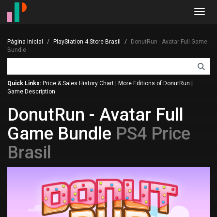
Toggl
navig
Página Inicial
PlayStation 4 Store Brasil
DonutRun - Avatar Full Game
Bundle
Quick Links:
Price & Sales History Chart
|
More Editions of DonutRun
|
Game Description
DonutRun - Avatar Full
Game Bundle
PS4 Price
Brasil