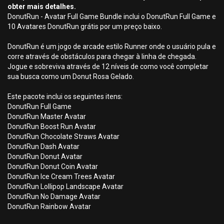
obter mais detalhes.
DonutRun - Avatar Full Game Bundle inclui o DonutRun Full Game e
10 Avatares DonutRun grátis por um preço baixo.
DonutRun é um jogo de arcade estilo Runner onde o usuário pula e
corre através de obstáculos para chegar à linha de chegada.
Jogue e sobreviva através de 12 níveis de como você completar
sua busca como um Donut Rosa Gelado.
Este pacote inclui os seguintes itens:
DonutRun Full Game
DonutRun Master Avatar
DonutRun Boost Run Avatar
DonutRun Chocolate Straws Avatar
DonutRun Dash Avatar
DonutRun Donut Avatar
DonutRun Donut Coin Avatar
DonutRun Ice Cream Trees Avatar
DonutRun Lollipop Landscape Avatar
DonutRun No Damage Avatar
DonutRun Rainbow Avatar