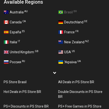
Available Regions
AU
BR
Australia
Brasil
CA
DE
Canada
Deutschland
ES
FR
España
France
IT
NZ
Italia
New Zealand
GB
US
United Kingdom
USA
RU
UA
Россия
Україна
PS Store Brasil
All Deals in PS Store BR
Hot Deals in PS Store BR
Double Discounts in PS Store
BR
PS+ Discounts in PS Store BR
PS+ Free Games in PS Store