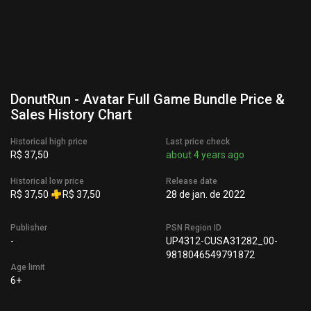
DonutRun - Avatar Full Game Bundle Price &
Sales History Chart
Historical high price
Last price check
R$ 37,50
about 4 years ago
Historical low price
Release date
R$ 37,50
R$ 37,50
28 de jan. de 2022
Publisher
PSN Region ID
-
UP4312-CUSA31282_00-
9818046549791872
Age limit
6+