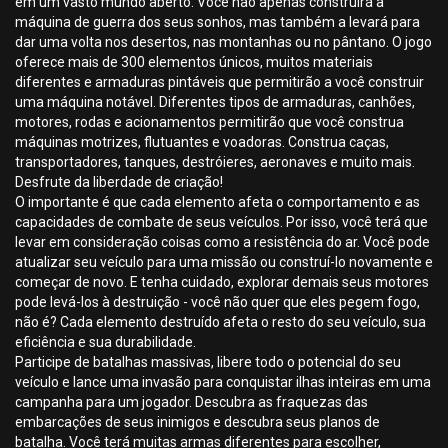
em um vasto mundo aberto. Você não apenas construirá a
máquina de guerra dos seus sonhos, mas também a levará para
dar uma volta nos desertos, nas montanhas ou no pântano. O jogo
oferece mais de 300 elementos únicos, muitos materiais
diferentes e armaduras pintáveis ​​que permitirão a você construir
uma máquina notável. Diferentes tipos de armaduras, canhões,
motores, rodas e acionamentos permitirão que você construa
máquinas motrizes, flutuantes e voadoras. Construa caças,
transportadores, tanques, destróieres, aeronaves e muito mais.
Desfrute da liberdade de criação!
O importante é que cada elemento afeta o comportamento e as
capacidades de combate de seus veículos. Por isso, você terá que
levar em consideração coisas como a resistência do ar. Você pode
atualizar seu veículo para uma missão ou construí-lo novamente e
começar de novo. E tenha cuidado, explorar demais seus motores
pode levá-los à destruição - você não quer que eles pegem fogo,
não é? Cada elemento destruído afeta o resto do seu veículo, sua
eficiência e sua durabilidade.
Participe de batalhas massivas, libere todo o potencial do seu
veículo e lance uma invasão para conquistar ilhas inteiras em uma
campanha para um jogador. Descubra as fraquezas das
embarcações de seus inimigos e descubra seus planos de
batalha. Você terá muitas armas diferentes para escolher,