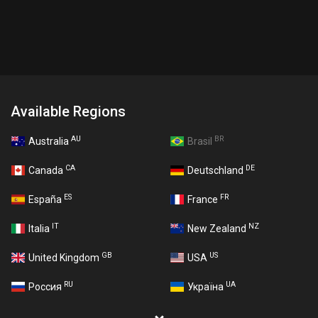
Available Regions
AU
BR
Australia
Brasil
CA
DE
Canada
Deutschland
ES
FR
España
France
IT
NZ
Italia
New Zealand
GB
US
United Kingdom
USA
RU
UA
Россия
Україна