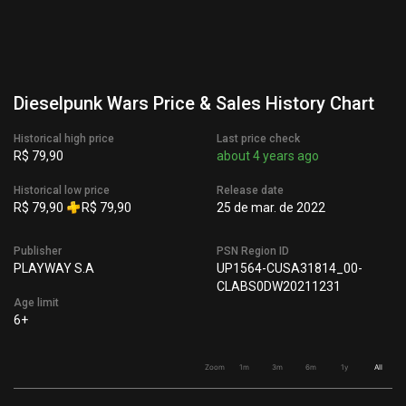
Dieselpunk Wars Price & Sales History Chart
Historical high price
Last price check
R$ 79,90
about 4 years ago
Historical low price
Release date
R$ 79,90
R$ 79,90
25 de mar. de 2022
Publisher
PSN Region ID
PLAYWAY S.A
UP1564-CUSA31814_00-
CLABS0DW20211231
Age limit
6+
Zoom
1m
3m
6m
1y
All