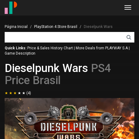
Toggl
navig
Página Inicial
PlayStation 4 Store Brasil
Dieselpunk Wars
Quick Links:
Price & Sales History Chart
|
More Deals from PLAYWAY S.A
|
Game Description
Dieselpunk Wars
PS4
Price Brasil
(4)