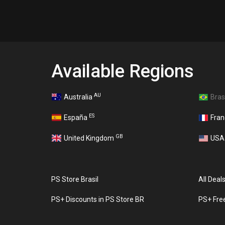
Available Regions
AU
Australia
Bras
ES
España
Fra
GB
United Kingdom
US
PS Store Brasil
All Deal
PS+ Discounts in PS Store BR
PS+ Fre