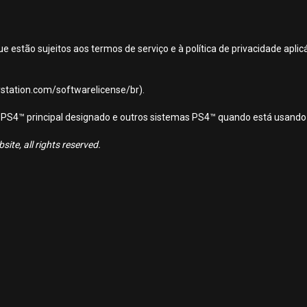
ue estão sujeitos aos termos de serviço e à política de privacidade apl
aystation.com/softwarelicense/br).
ema PS4™ principal designado e outros sistemas PS4™ quando está usando
ite, all rights reserved.