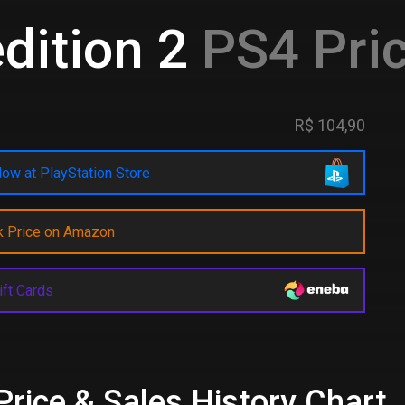
dition 2
PS4 Pric
R$ 104,90
ow at PlayStation Store
k Price on Amazon
ift Cards
Price & Sales History Chart