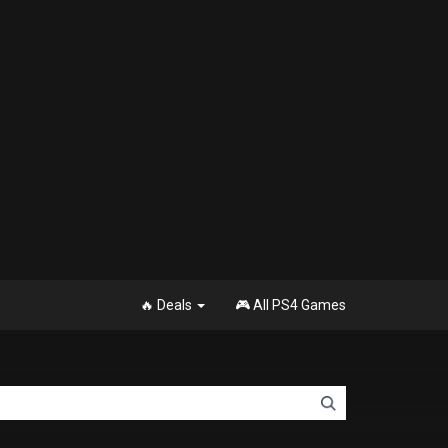
🔥 Deals
🎮 All PS4 Games