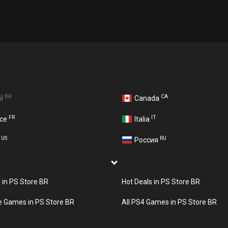
BR
CA
il
Canada
FR
IT
nce
Italia
US
RU
A
Россия
s in PS Store BR
Hot Deals in PS Store BR
e Games in PS Store BR
All PS4 Games in PS Store BR