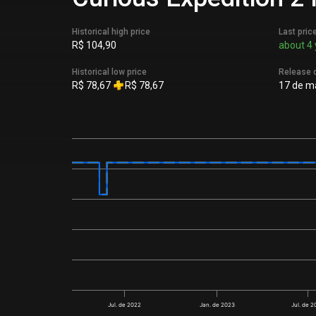
Historical high price
Last pric
R$ 104,90
about 4 
Historical low price
Release 
R$ 78,67
R$ 78,67
17 de ma
Jul. de 2022
Jan. de 2023
Jul. de 