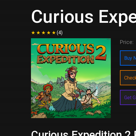
Curious Expe
(4)
Price:
Buy N
Chec
Get G
Curious Expedition 2 