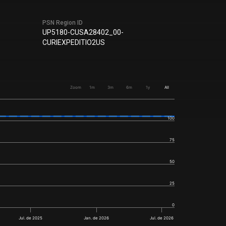
PSN Region ID
UP5180-CUSA28402_00-
CURIEXPEDITIO2US
Zoom
1m
3m
6m
1y
All
100
75
50
25
0
Jul. de 2025
Jan. de 2026
Jul. de 2026