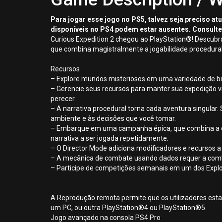
Para jogar esse jogo no PS5, talvez seja preciso a
disponíveis no PS4 podem estar ausentes. Consulte
Curious Expedition 2 chegou ao PlayStation®! Descubr
que combina magistralmente a jogabilidade procedural
Recursos
– Explore mundos misteriosos em uma variedade de b
– Gerencie seus recursos para manter sua expedição viv
perecer.
– A narrativa procedural torna cada aventura singul
ambiente e às decisões que você tomar.
– Embarque em uma campanha épica, que combina a di
narrativa a ser jogada repetidamente.
– O Director Mode adiciona modificadores e recursos a
– A mecânica de combate usando dados requer a combina
– Participe de competições semanais em um dos Explor
A Reprodução remota permite que os utilizadores esta
um PC, ou outra PlayStation®4 ou PlayStation®5.
Jogo avançado na consola PS4 Pro