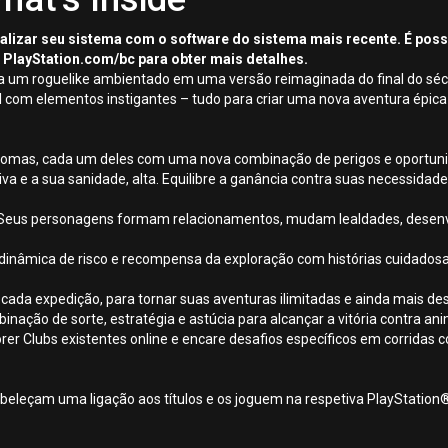
tualizar seu sistema com o software do sistema mais recente. É pos
 PlayStation.com/bc para obter mais detalhes.
a um roguelike ambientado em uma versão reimaginada do final do sécu
 com elementos instigantes – tudo para criar uma nova aventura épica 
iomas, cada um deles com uma nova combinação de perigos e oportun
a e a sua sanidade, alta. Equilibre a ganância contra suas necessidade
ar. Seus personagens formam relacionamentos, mudam lealdades, dese
nâmica de risco e recompensa da exploração com histórias cuidadosa
 cada expedição, para tornar suas aventuras ilimitadas e ainda mais de
ção de sorte, estratégia e astúcia para alcançar a vitória contra anim
er Clubs existentes online e encare desafios específicos em corridas
beleçam uma ligação aos títulos e os joguem na respetiva PlayStation