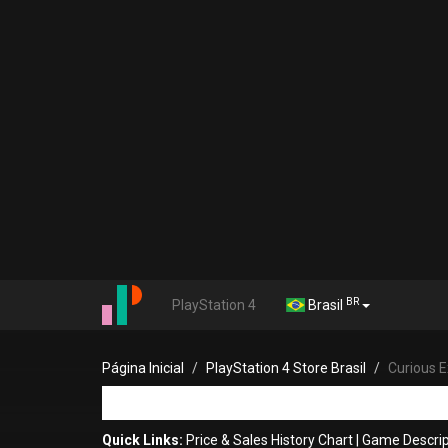
BR
PlayStation 4
Brasil
Página Inicial
PlayStation 4 Store Brasil
Curious E
Quick Links:
Price & Sales History Chart
|
Game Descrip