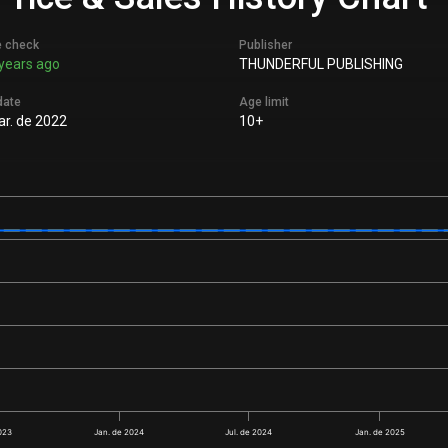
e check
Publisher
years ago
THUNDERFUL PUBLISHING
date
Age limit
r. de 2022
10+
2023
Jan. de 2024
Jul. de 2024
Jan. de 2025