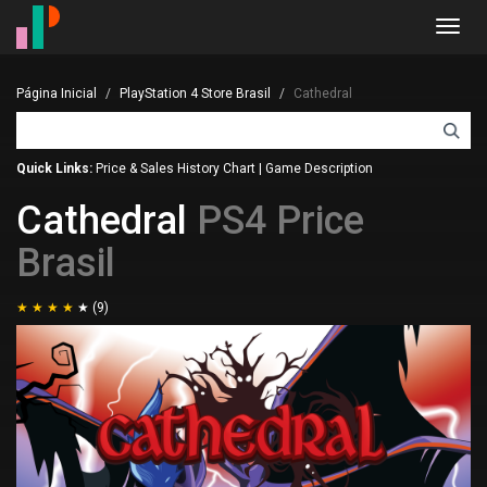
Toggl
navig
Página Inicial
PlayStation 4 Store Brasil
Cathedral
Quick Links:
Price & Sales History Chart
|
Game Description
Cathedral
PS4 Price
Brasil
(9)