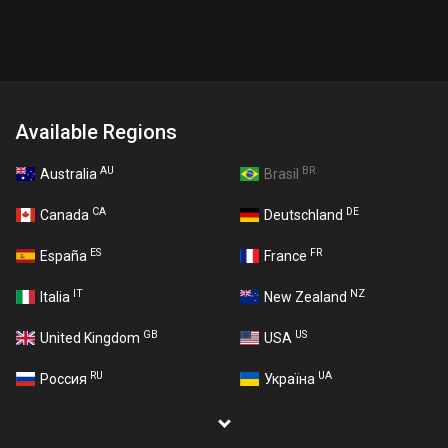
Available Regions
AU
BR
Australia
Brasil
CA
DE
Canada
Deutschland
ES
FR
España
France
IT
NZ
Italia
New Zealand
GB
US
United Kingdom
USA
RU
UA
Россия
Україна