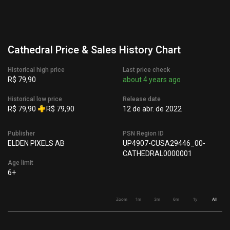
Cathedral Price & Sales History Chart
Historical high price
Last price check
R$ 79,90
about 4 years ago
Historical low price
Release date
R$ 79,90
R$ 79,90
12 de abr. de 2022
Publisher
PSN Region ID
ELDEN PIXELS AB
UP4907-CUSA29446_00-
CATHEDRAL0000001
Age limit
6+
Zoom
1m
3m
6m
1y
All