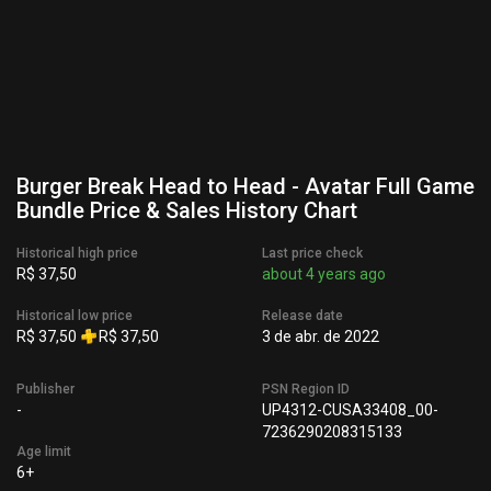
Burger Break Head to Head - Avatar Full Game
Bundle Price & Sales History Chart
Historical high price
Last price check
R$ 37,50
about 4 years ago
Historical low price
Release date
R$ 37,50
R$ 37,50
3 de abr. de 2022
Publisher
PSN Region ID
-
UP4312-CUSA33408_00-
7236290208315133
Age limit
6+