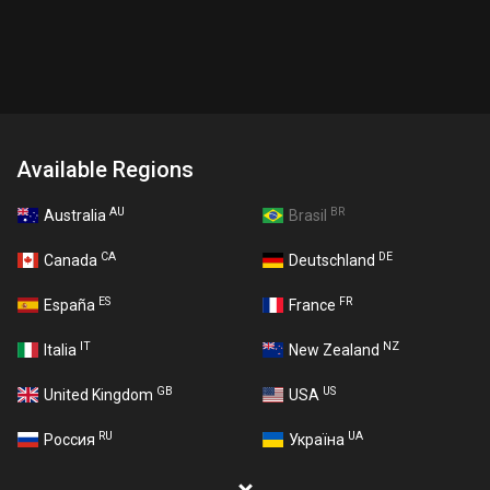
Available Regions
AU
BR
Australia
Brasil
CA
DE
Canada
Deutschland
ES
FR
España
France
IT
NZ
Italia
New Zealand
GB
US
United Kingdom
USA
RU
UA
Россия
Україна