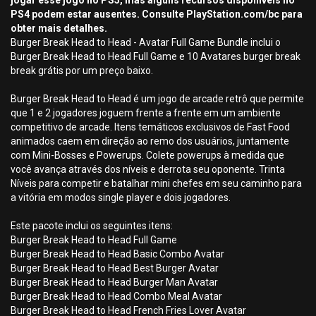
jogar esse jogo no PS5, mas alguns recursos disponíveis no
PS4 podem estar ausentes. Consulte PlayStation.com/bc para
obter mais detalhes.
Burger Break Head to Head - Avatar Full Game Bundle inclui o
Burger Break Head to Head Full Game e 10 Avatares burger break
break grátis por um preço baixo.
Burger Break Head to Head é um jogo de arcade retrô que permite
que 1 e 2 jogadores joguem frente a frente em um ambiente
competitivo de arcade. Itens temáticos exclusivos de Fast Food
animados caem em direção ao remo dos usuários, juntamente
com Mini-Bosses e Powerups. Colete powerups à medida que
você avança através dos níveis e derrota seu oponente. Trinta
Níveis para competir e batalhar mini chefes em seu caminho para
a vitória em modos single player e dois jogadores.
Este pacote inclui os seguintes itens:
Burger Break Head to Head Full Game
Burger Break Head to Head Basic Combo Avatar
Burger Break Head to Head Best Burger Avatar
Burger Break Head to Head Burger Man Avatar
Burger Break Head to Head Combo Meal Avatar
Burger Break Head to Head French Fries Lover Avatar