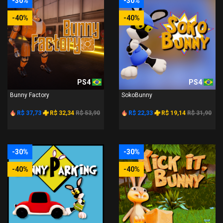
-30%
-30%
-40%
-40%
PS4
PS4
Bunny Factory
SokoBunny
R$ 37,73
R$ 32,34
R$ 53,90
R$ 22,33
R$ 19,14
R$ 31,90
-30%
-30%
-40%
-40%