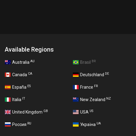
Available Regions
AU
BR
Australia
Brasil
CA
DE
Canada
Deutschland
ES
FR
España
France
IT
NZ
Italia
New Zealand
GB
US
United Kingdom
USA
RU
UA
Россия
Україна