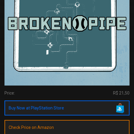
Price:
R$ 21,50
Buy Now at PlayStation Store
Check Price on Amazon