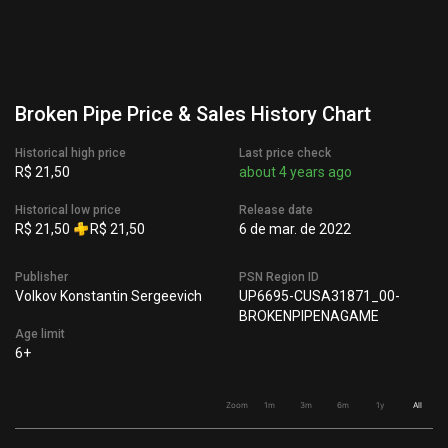
Broken Pipe Price & Sales History Chart
Historical high price
Last price check
R$ 21,50
about 4 years ago
Historical low price
Release date
R$ 21,50
R$ 21,50
6 de mar. de 2022
Publisher
PSN Region ID
Volkov Konstantin Sergeevich
UP6695-CUSA31871_00-
BROKENPIPENAGAME
Age limit
6+
Zoom
1m
3m
6m
1y
All