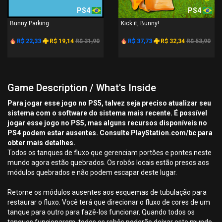
PS4
PS4
Bunny Parking
Kick it, Bunny!
R$ 22,33
R$ 19,14
R$ 31,90
R$ 37,73
R$ 32,34
R$ 53,90
Game Description / What's Inside
Para jogar esse jogo no PS5, talvez seja preciso atualizar seu
sistema com o software do sistema mais recente. É possível
jogar esse jogo no PS5, mas alguns recursos disponíveis no
PS4 podem estar ausentes. Consulte PlayStation.com/bc para
obter mais detalhes.
Todos os tanques de fluxo que gerenciam portões e pontes neste
mundo agora estão quebrados. Os robôs locais estão presos aos
módulos quebrados e não podem escapar deste lugar.
Retorne os módulos ausentes aos esquemas de tubulação para
restaurar o fluxo. Você terá que direcionar o fluxo de cores de um
tanque para outro para fazê-los funcionar. Quando todos os