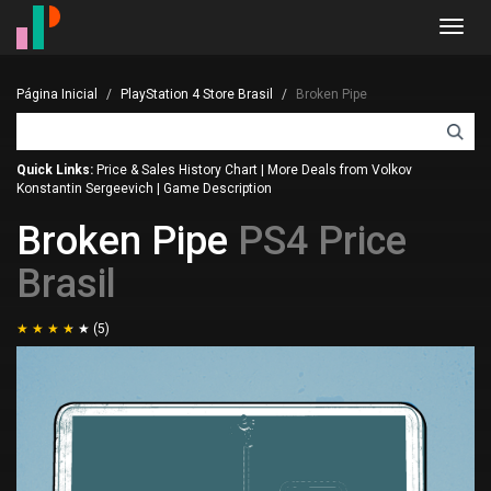
Toggl
navig
Página Inicial
PlayStation 4 Store Brasil
Broken Pipe
Quick Links:
Price & Sales History Chart
|
More Deals from Volkov
Konstantin Sergeevich
|
Game Description
Broken Pipe
PS4 Price
Brasil
(5)