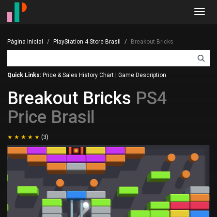
Toggl
navig
Página Inicial
PlayStation 4 Store Brasil
Breakout Bricks
Quick Links:
Price & Sales History Chart
|
Game Description
Breakout Bricks
PS4
Price Brasil
(3)