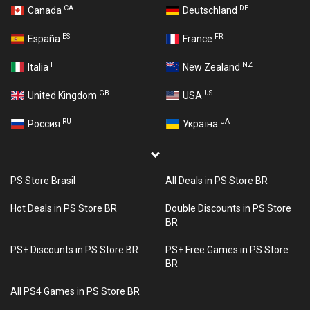
CA
DE
Canada
Deutschland
ES
FR
España
France
IT
NZ
Italia
New Zealand
GB
US
United Kingdom
USA
RU
UA
Россия
Україна
PS Store Brasil
All Deals in PS Store BR
Hot Deals in PS Store BR
Double Discounts in PS Store
BR
PS+ Discounts in PS Store BR
PS+ Free Games in PS Store
BR
All PS4 Games in PS Store BR