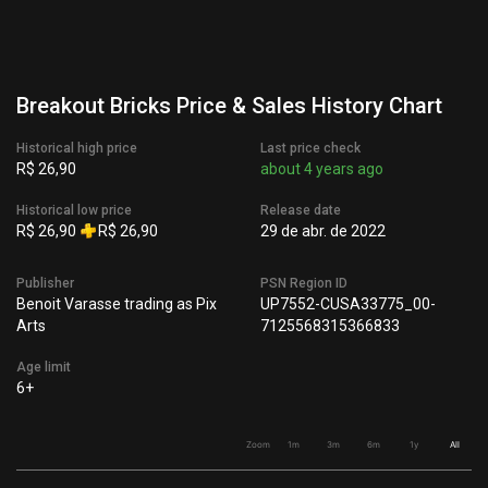
Breakout Bricks Price & Sales History Chart
Historical high price
Last price check
R$ 26,90
about 4 years ago
Historical low price
Release date
R$ 26,90
R$ 26,90
29 de abr. de 2022
Publisher
PSN Region ID
Benoit Varasse trading as Pix
UP7552-CUSA33775_00-
Arts
7125568315366833
Age limit
6+
Zoom
1m
3m
6m
1y
All