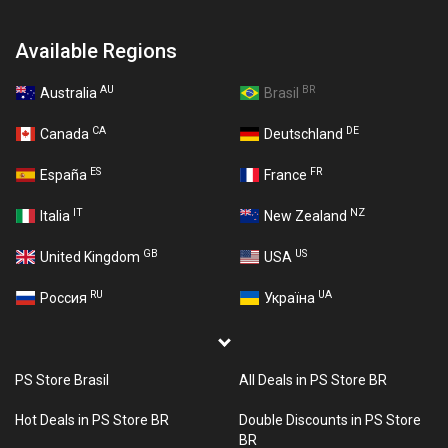
Available Regions
AU
BR
Australia
Brasil
CA
DE
Canada
Deutschland
ES
FR
España
France
IT
NZ
Italia
New Zealand
GB
US
United Kingdom
USA
RU
UA
Россия
Україна
PS Store Brasil
All Deals in PS Store BR
Hot Deals in PS Store BR
Double Discounts in PS Store
BR