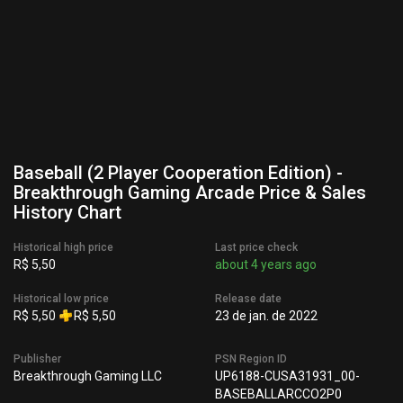
Baseball (2 Player Cooperation Edition) -
Breakthrough Gaming Arcade Price & Sales
History Chart
Historical high price
Last price check
R$ 5,50
about 4 years ago
Historical low price
Release date
R$ 5,50
R$ 5,50
23 de jan. de 2022
Publisher
PSN Region ID
Breakthrough Gaming LLC
UP6188-CUSA31931_00-
BASEBALLARCCO2P0