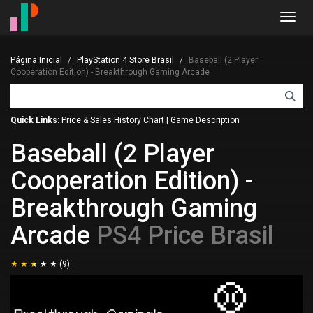
Toggl
navig
Página Inicial
PlayStation 4 Store Brasil
Baseball (2 Player
Cooperation Edition) - Breakthrough Gaming Arcade
Quick Links:
Price & Sales History Chart
|
Game Description
Baseball (2 Player
Cooperation Edition) -
Breakthrough Gaming
Arcade
PS4 Price Brasil
(9)