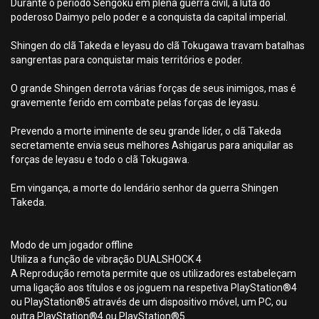
Durante o período Sengoku em plena guerra civil, a luta do
poderoso Daimyo pelo poder e a conquista da capital imperial.
Shingen do clã Takeda e Ieyasu do clã Tokugawa travam batalhas
sangrentas para conquistar mais territórios e poder.
O grande Shingen derrota várias forças de seus inimigos, mas é
gravemente ferido em combate pelas forças de Ieyasu.
Prevendo a morte iminente de seu grande líder, o clã Takeda
secretamente envia seus melhores Ashigarus para aniquilar as
forças de Ieyasu e todo o clã Tokugawa.
Em vingança, a morte do lendário senhor da guerra Shingen
Takeda.
Modo de um jogador offline
Utiliza a função de vibração DUALSHOCK 4
A Reprodução remota permite que os utilizadores estabeleçam
uma ligação aos títulos e os joguem na respetiva PlayStation®4
ou PlayStation®5 através de um dispositivo móvel, um PC, ou
outra PlayStation®4 ou PlayStation®5.