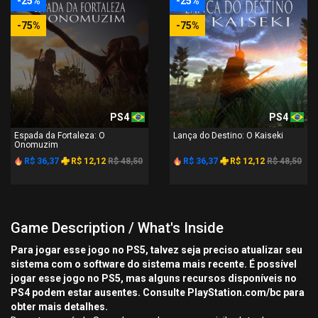
-25%
-25%
-75%
-75%
PS4
PS4
Espada da Fortaleza: O
Lança do Destino: O Kaiseki
Onomuzim
R$ 36,37
R$ 12,12
R$ 48,50
R$ 36,37
R$ 12,12
R$ 48,50
Game Description / What's Inside
Para jogar esse jogo no PS5, talvez seja preciso atualizar seu
sistema com o software do sistema mais recente. É possível
jogar esse jogo no PS5, mas alguns recursos disponíveis no
PS4 podem estar ausentes. Consulte PlayStation.com/bc para
obter mais detalhes.