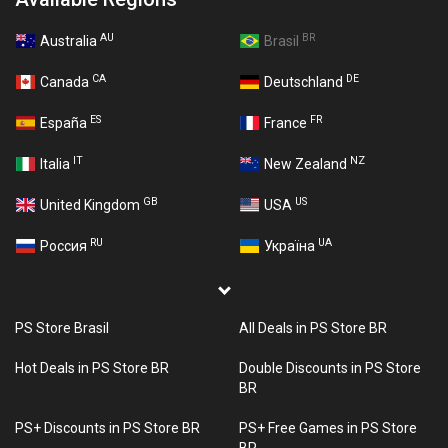
AU
BR
Australia
Brasil
CA
DE
Canada
Deutschland
ES
FR
España
France
IT
NZ
Italia
New Zealand
GB
US
United Kingdom
USA
RU
UA
Россия
Україна
PS Store Brasil
All Deals in PS Store BR
Hot Deals in PS Store BR
Double Discounts in PS Store
BR
PS+ Discounts in PS Store BR
PS+ Free Games in PS Store