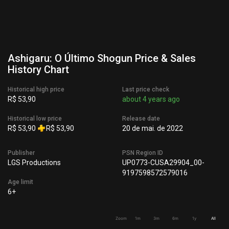
Ashigaru: O Último Shogun Price & Sales
History Chart
Historical high price
Last price check
R$ 53,90
about 4 years ago
Historical low price
Release date
R$ 53,90
R$ 53,90
20 de mai. de 2022
Publisher
PSN Region ID
LGS Productions
UP0773-CUSA29904_00-
9197598572579016
Age limit
6+
Zoom
1m
3m
6m
1y
All