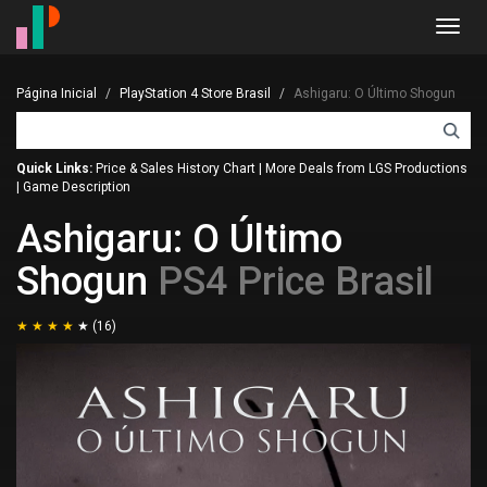
Toggl
navig
Página Inicial
PlayStation 4 Store Brasil
Ashigaru: O Último Shogun
Quick Links:
Price & Sales History Chart
|
More Deals from LGS Productions
|
Game Description
Ashigaru: O Último
Shogun
PS4 Price Brasil
(16)