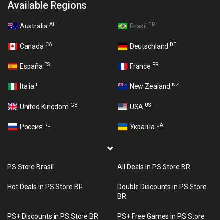
Available Regions
AU
BR
Australia
Brasil
CA
DE
Canada
Deutschland
ES
FR
España
France
IT
NZ
Italia
New Zealand
GB
US
United Kingdom
USA
RU
UA
Россия
Україна
PS Store Brasil
All Deals in PS Store BR
Hot Deals in PS Store BR
Double Discounts in PS Store
BR
PS+ Discounts in PS Store BR
PS+ Free Games in PS Store