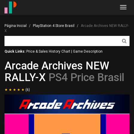
Toggl
navig
Página Inicial
PlayStation 4 Store Brasil
Arcade Archives NEW RALLY-
X
Quick Links:
Price & Sales History Chart
|
Game Description
Arcade Archives NEW
RALLY-X
PS4 Price Brasil
(6)