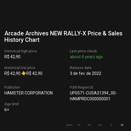
Arcade Archives NEW RALLY-X Price & Sales
History Chart
Historical high price
Last price check
R$ 42,90
about 4 years ago
Historical low price
Release date
R$ 42,90
R$ 42,90
3 de fev. de 2022
Publisher
PSN Region ID
HAMSTER CORPORATION
UP0571-CUSA31394_00-
HAMPRDC000000001
Age limit
6+
Zoom
1m
3m
6m
1y
All